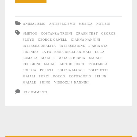
Maiali,
Gianna
ANIMALISMO
ANTISPECISMO
MUSICA
NOTIZIE
Nannini,
#METOO
COSTANZA TROINI
CRASH TEST
GEORGE
FLOYD
GEORGE ORWELL
GIANNA NANNINI
la
INTERSEZIONALITÀ
INTERSEZIONE
L'ARIA STA
polizia
FINENDO
LA FATTORIA DEGLI ANIMALI
LUCA
LUMACA
MAIALE
MAIALE BIBBIA
MAIALE
e
RELIGIONI
MAIALI
METOO PORCO
POLEMICA
POLIZIA
POLIZIA
POLIZIA MAIALI
POLIZIOTTI
il
MAIALI
PORCI
PORCO
ROTOSCOPIO
SEI UN
MAIALE
SUINO
VIDEOCLIP NANNINI
vetro
13 COMMENTI
oscuro