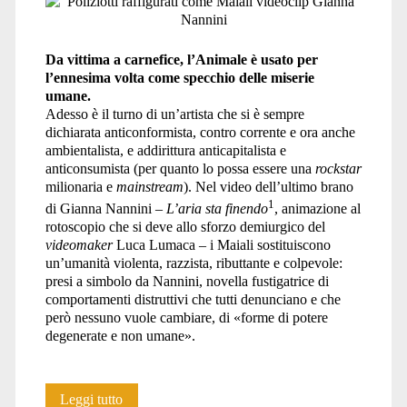
Da vittima a carnefice, l’Animale è usato per
l’ennesima volta come specchio delle miserie
umane.
Adesso è il turno di un’artista che si è sempre
dichiarata anticonformista, contro corrente e ora anche
ambientalista, e addirittura anticapitalista e
anticonsumista (per quanto lo possa essere una
rockstar
milionaria e
mainstream
). Nel video dell’ultimo brano
1
di Gianna Nannini –
L’aria sta finendo
, animazione al
rotoscopio che si deve allo sforzo demiurgico del
videomaker
Luca Lumaca – i Maiali sostituiscono
un’umanità violenta, razzista, ributtante e colpevole:
presi a simbolo da Nannini, novella fustigatrice di
comportamenti distruttivi che tutti denunciano e che
però nessuno vuole cambiare, di «forme di potere
degenerate e non umane».
I
Leggi tutto