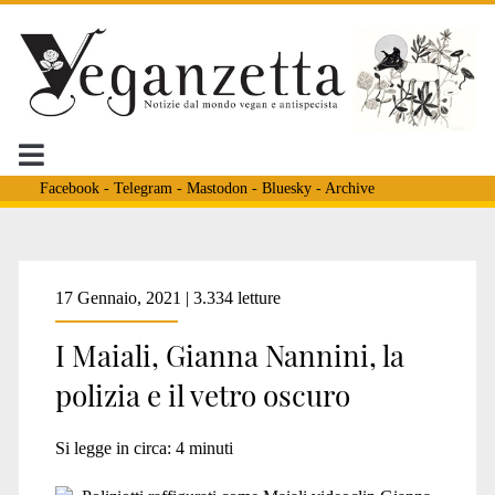
Facebook
-
Telegram
-
Mastodon
-
Bluesky
-
Archive
Tag:
17 Gennaio, 2021 | 3.334 letture
I Maiali, Gianna Nannini, la
<span>porci</span>
polizia e il vetro oscuro
Si legge in circa:
4
minuti