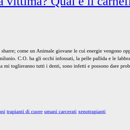
 vittima? Qual è il carnef
le sbarre; come un Animale giovane le cui energie vengono opp
enilunio. C.O. ha gli occhi infossati, la pelle pallida e le la
 mi toglieranno tutti i denti, sono infetti e possono dare pro
oni
trapianti di cuore
umani carcerati
xenotrapianti