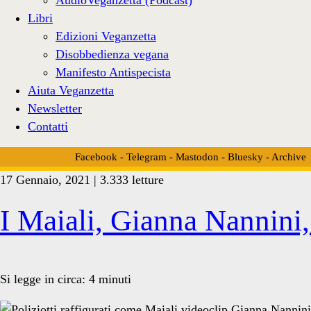
Libri
Edizioni Veganzetta
Disobbedienza vegana
Manifesto Antispecista
Aiuta Veganzetta
Newsletter
Contatti
Facebook
-
Telegram
-
Mastodon
-
Bluesky
-
Archive
17 Gennaio, 2021 | 3.333 letture
Tag:
I Maiali, Gianna Nannini, 
<span>maiale</span>
Si legge in circa:
4
minuti