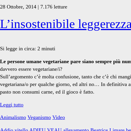
vittima?
28 Ottobre, 2014 | 7.176 letture
Qual
è
L’insostenibile leggerezz
il
carnefice?
Si legge in circa:
2
minuti
Le persone umane vegetariane pare siano sempre più nume
davvero essere vegetariane/i?
Sull’argomento c’è molta confusione, tanto che c’è chi mang
vegetariana/o per qualche giorno, ed altri no… In definitiva 
pasto non consumi carne, ed il gioco è fatto.
L’insostenibile
Leggi tutto
leggerezza
Animalismo
Veganismo
Video
del
vegetarismo
Addio vitello
ADIEU VEAU
allevamento
Beatrice Limare
be