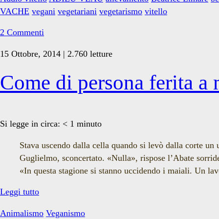
VACHE
vegani
vegetariani
vegetarismo
vitello
2 Commenti
15 Ottobre, 2014 | 2.760 letture
Come di persona ferita a 
Si legge in circa:
< 1
minuto
Stava uscendo dalla cella quando si levò dalla corte un 
Guglielmo, sconcertato. «Nulla», rispose l’Abate sorrid
«In questa stagione si stanno uccidendo i maiali. Un la
Come
Leggi tutto
di
Animalismo
Veganismo
persona