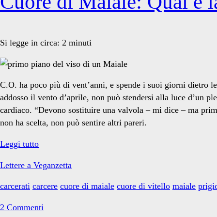
Cuore di Maiale: Qual è la
Si legge in circa:
2
minuti
C.O. ha poco più di vent’anni, e spende i suoi giorni dietro 
addosso il vento d’aprile, non può stendersi alla luce d’un pl
cardiaco. “Devono sostituire una valvola – mi dice – ma prima
non ha scelta, non può sentire altri pareri.
Cuore
Leggi tutto
di
Lettere a Veganzetta
Maiale:
Qual
carcerati
carcere
cuore di maiale
cuore di vitello
maiale
prigi
è
la
2 Commenti