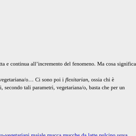
 netta e continua all’incremento del fenomeno. Ma cosa significa
 vegetariana/o… Ci sono poi i
flexitarian
, ossia chi è
, secondo tali parametri, vegetariana/o, basta che per un
vo-vegetariani
maiale
mucca
mucche da latte
pulcino
uova