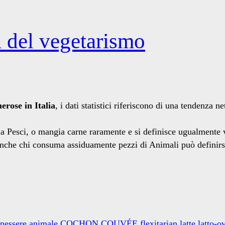
a del vegetarismo
rose in Italia
, i dati statistici riferiscono di una tendenza
ia Pesci, o mangia carne raramente e si definisce ugualmente
anche chi consuma assiduamente pezzi di Animali può definirsi
nessere animale
COCHON
COUVÉE
flexitarian
latte
latto-o