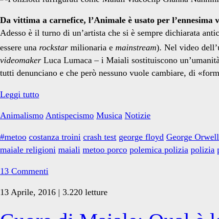
Da vittima a carnefice, l’Animale è usato per l’ennesima 
Adesso è il turno di un’artista che si è sempre dichiarata anti
essere una
rockstar
milionaria e
mainstream
). Nel video dell
videomaker
Luca Lumaca – i Maiali sostituiscono un’umanità vi
tutti denunciano e che però nessuno vuole cambiare, di «for
I
Leggi tutto
Maiali,
Animalismo
Antispecismo
Musica
Notizie
Gianna
Nannini,
#metoo
costanza troini
crash test
george floyd
George Orwell
la
maiale religioni
maiali
metoo porco
polemica polizia
polizia
polizia
e
13 Commenti
il
13 Aprile, 2016 | 3.220 letture
vetro
oscuro