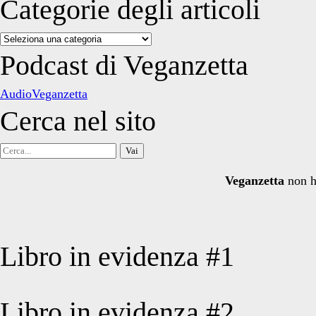
Categorie degli articoli
Categorie
degli
Podcast di Veganzetta
articoli
AudioVeganzetta
Cerca nel sito
Cerca
per:
Veganzetta
non h
Libro in evidenza #1
Libro in evidenza #2