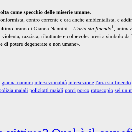
volta come specchio delle miserie umane.
conformista, contro corrente e ora anche ambientalista, e addir
1
’ultimo brano di Gianna Nannini –
L’aria sta finendo
, animaz
olenta, razzista, ributtante e colpevole: presi a simbolo da N
me di potere degenerate e non umane».
gianna nannini
intersezionalità
intersezione
l'aria sta finendo
polizia maiali
poliziotti maiali
porci
porco
rotoscopio
sei un 