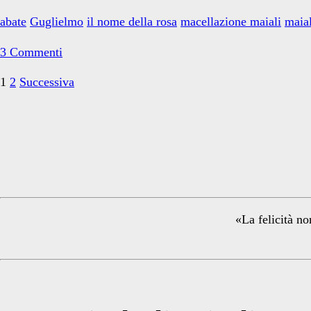
ferita
abate
Guglielmo
il nome della rosa
macellazione maiali
maia
a
morte
3 Commenti
Paginazione
1
2
Successiva
degli
Primary
articoli
Sidebar
«La felicità no