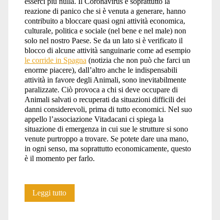
esserci più nulla. Il Coronavirus e soprattutto la
reazione di panico che si è venuta a generare, hanno
contribuito a bloccare quasi ogni attività economica,
culturale, politica e sociale (nel bene e nel male) non
solo nel nostro Paese. Se da un lato si è verificato il
blocco di alcune attività sanguinarie come ad esempio
le corride in Spagna
(notizia che non può che farci un
enorme piacere), dall’altro anche le indispensabili
attività in favore degli Animali, sono inevitabilmente
paralizzate. Ciò provoca a chi si deve occupare di
Animali salvati o recuperati da situazioni difficili dei
danni considerevoli, prima di tutto economici. Nel suo
appello l’associazione Vitadacani ci spiega la
situazione di emergenza in cui sue le strutture si sono
venute purtroppo a trovare. Se potete dare una mano,
in ogni senso, ma soprattutto economicamente, questo
è il momento per farlo.
Vitadacani
Leggi tutto
ha