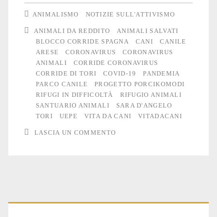
bisogno
ANIMALISMO
NOTIZIE SULL'ATTIVISMO
di
ANIMALI DA REDDITO
ANIMALI SALVATI
BLOCCO CORRIDE SPAGNA
CANI
CANILE
aiuto
ARESE
CORONAVIRUS
CORONAVIRUS
ANIMALI
CORRIDE CORONAVIRUS
CORRIDE DI TORI
COVID-19
PANDEMIA
PARCO CANILE
PROGETTO PORCIKOMODI
RIFUGI IN DIFFICOLTÀ
RIFUGIO ANIMALI
SANTUARIO ANIMALI
SARA D'ANGELO
TORI
UEPE
VITA DA CANI
VITADACANI
LASCIA UN COMMENTO
Primary