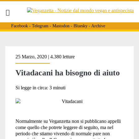
Facebook
-
Telegram
-
Mastodon
-
Bluesky
-
Archive
Tag:
25 Marzo, 2020 | 4.380 letture
Vitadacani ha bisogno di aiuto
<span>corride
Si legge in circa:
3
minuti
di
Normalmente su Veganzetta non si pubblicano appelli
tori</span>
come quello che potrete leggere di seguito, ma nel
periodo che stiamo vivendo di normale pare non