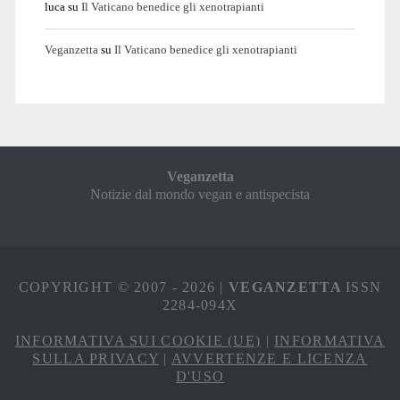
luca
su
Il Vaticano benedice gli xenotrapianti
Veganzetta
su
Il Vaticano benedice gli xenotrapianti
Veganzetta
Notizie dal mondo vegan e antispecista
COPYRIGHT © 2007 - 2026 |
VEGANZETTA
ISSN
2284-094X
INFORMATIVA SUI COOKIE (UE)
|
INFORMATIVA
SULLA PRIVACY
|
AVVERTENZE E LICENZA
D'USO