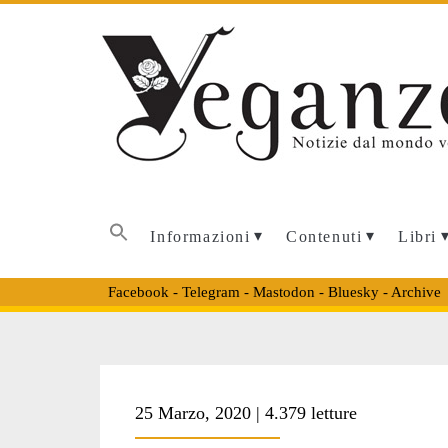
Informazioni
Contenuti
Libri
Facebook
-
Telegram
-
Mastodon
-
Bluesky
-
Archive
Tag:
25 Marzo, 2020 | 4.379 letture
<span>coronavir