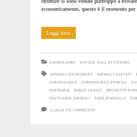
strutture si sono venute purtroppo a trovar
economicamente, questo è il momento per 
Vitadacani
Leggi tutto
ha
bisogno
ANIMALISMO
NOTIZIE SULL'ATTIVISMO
di
ANIMALI DA REDDITO
ANIMALI SALVATI
aiuto
CORONAVIRUS
CORONAVIRUS ANIMALI
CO
PANDEMIA
PARCO CANILE
PROGETTO POR
SANTUARIO ANIMALI
SARA D'ANGELO
TOR
LASCIA UN COMMENTO