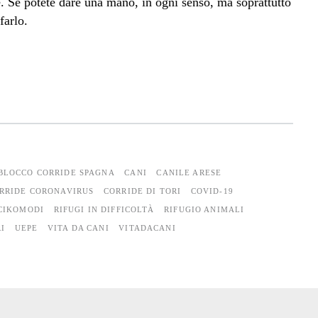
e. Se potete dare una mano, in ogni senso, ma soprattutto
farlo.
BLOCCO CORRIDE SPAGNA
CANI
CANILE ARESE
RRIDE CORONAVIRUS
CORRIDE DI TORI
COVID-19
CIKOMODI
RIFUGI IN DIFFICOLTÀ
RIFUGIO ANIMALI
I
UEPE
VITA DA CANI
VITADACANI