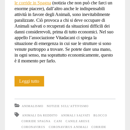
le corride in Spagna
(notizia che non può che farci un
enorme piacere), dall’altro anche le indispensabili
attività in favore degli Animali, sono inevitabilmente
paralizzate. Ciò provoca a chi si deve occupare di
Animali salvati o recuperati da situazioni difficili dei
danni considerevoli, prima di tutto economici. Nel suo
appello l’associazione Vitadacani ci spiega la
situazione di emergenza in cui sue le strutture si sono
venute purtroppo a trovare. Se potete dare una mano,
in ogni senso, ma soprattutto economicamente, questo
è il momento per farlo.
Vitadacani
Leggi tutto
ha
bisogno
ANIMALISMO
NOTIZIE SULL'ATTIVISMO
di
ANIMALI DA REDDITO
ANIMALI SALVATI
BLOCCO
CORRIDE SPAGNA
CANI
CANILE ARESE
aiuto
CORONAVIRUS
CORONAVIRUS ANIMALI
CORRIDE