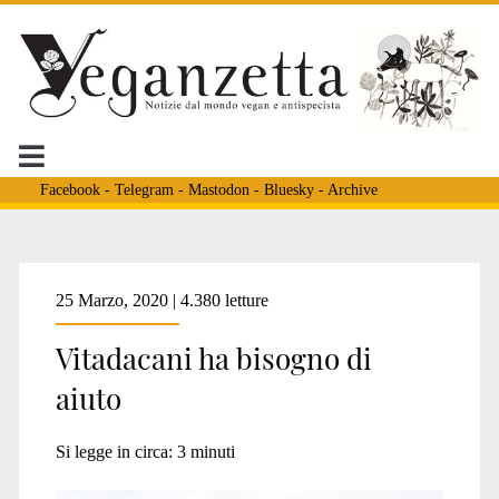
Facebook
-
Telegram
-
Mastodon
-
Bluesky
-
Archive
Tag:
25 Marzo, 2020 | 4.380 letture
Vitadacani ha bisogno di
<span>blocco
aiuto
corride
Si legge in circa:
3
minuti