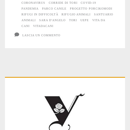
CORONAVIRUS
CORRIDE DI TORI
COVID-19
PANDEMIA
PARCO CANILE
PROGETTO PORCIKOMODI
RIFUGI IN DIFFICOLTÀ
RIFUGIO ANIMALI
SANTUARIO
ANIMALI
SARA D'ANGELO
TORI
UEPE
VITA DA
CANI
VITADACANI
LASCIA UN COMMENTO
Primary
Sidebar