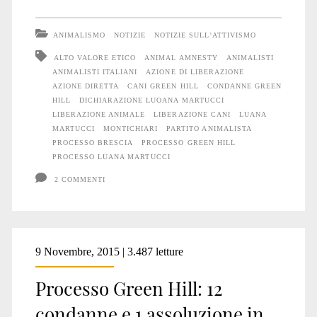
Hill:
ANIMALISMO
NOTIZIE
NOTIZIE SULL'ATTIVISMO
resoconto
ALTO VALORE ETICO
ANIMAL AMNESTY
ANIMALISTI
ANIMALISTI ITALIANI
AZIONE DI LIBERAZIONE
dell’udienza
AZIONE DIRETTA
CANI GREEN HILL
CONDANNE GREEN
della
HILL
DICHIARAZIONE LUOANA MARTUCCI
LIBERAZIONE ANIMALE
LIBERAZIONE CANI
LUANA
sentenza
MARTUCCI
MONTICHIARI
PARTITO ANIMALISTA
PROCESSO BRESCIA
PROCESSO GREEN HILL
di
PROCESSO LUANA MARTUCCI
primo
2 COMMENTI
grado
9 Novembre, 2015 | 3.487 letture
Processo Green Hill: 12
condanne e 1 assoluzione in