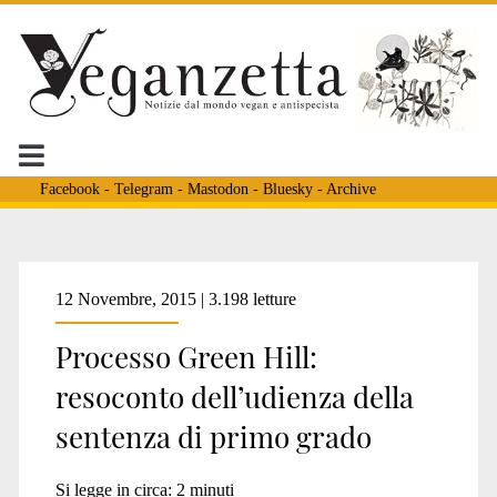
Facebook
-
Telegram
-
Mastodon
-
Bluesky
-
Archive
Tag:
12 Novembre, 2015 | 3.198 letture
Processo Green Hill:
<span>condanne
resoconto dell’udienza della
sentenza di primo grado
green
Si legge in circa:
2
minuti