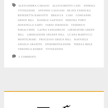
12
ALESSANDRA CABASSI
ALLEVAMENTO CANI
ANIMALI
VIVISEZIONE
ANTONIO CASSIANI
BEATA STAWICKA
condanne
BENEDETTA BARSOTTI
BRESCIA
CANI
CONDANNE
e
GREEN HILL
DANIELE GAETANO
DEBORA TORTI
DONATELLA SARTI
FABIO SERROZZI
FEDERICO
1
PARACCHINI
LAURA SANGIORGIO
LIBERATORI GREEN
HILL
LIBERAZIONE GRUEEN HILL
LUANA MARTUCCI
assoluzione
MONTICHIARI
PROCESSO GREEN HILL
RAFFAELE
ANGELO GRANITO
SPERIMENTAZIONE
TERESA MELE
in
VERONICA HAMED
VIVISEZIONE
primo
3 COMMENTI
grado
Primary