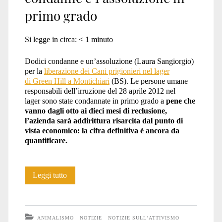
primo grado
Si legge in circa:
< 1
minuto
Dodici condanne e un’assoluzione (Laura Sangiorgio)
per la
liberazione dei Cani prigionieri nel lager
di Green Hill a Montichiari
(BS). Le persone umane
responsabili dell’irruzione del 28 aprile 2012 nel
lager sono state condannate in primo grado a
pene che
vanno dagli otto ai dieci mesi di reclusione,
l’azienda sarà addirittura risarcita dal punto di
vista economico: la cifra definitiva è ancora da
quantificare.
Processo
Leggi tutto
Green
Hill:
ANIMALISMO
NOTIZIE
NOTIZIE SULL'ATTIVISMO