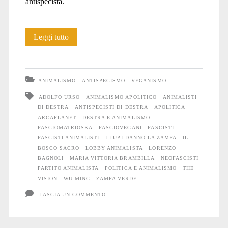
antispecista.
Credere,
Leggi tutto
obbedire,
gattini
ANIMALISMO
ANTISPECISMO
VEGANISMO
ADOLFO URSO
ANIMALISMO APOLITICO
ANIMALISTI
DI DESTRA
ANTISPECISTI DI DESTRA
APOLITICA
ARCAPLANET
DESTRA E ANIMALISMO
FASCIOMATRIOSKA
FASCIOVEGANI
FASCISTI
FASCISTI ANIMALISTI
I LUPI DANNO LA ZAMPA
IL
BOSCO SACRO
LOBBY ANIMALISTA
LORENZO
BAGNOLI
MARIA VITTORIA BRAMBILLA
NEOFASCISTI
PARTITO ANIMALISTA
POLITICA E ANIMALISMO
THE
VISION
WU MING
ZAMPA VERDE
LASCIA UN COMMENTO