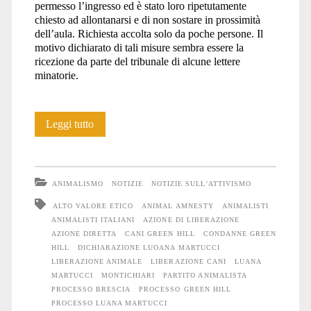
permesso l’ingresso ed è stato loro ripetutamente
chiesto ad allontanarsi e di non sostare in prossimità
dell’aula. Richiesta accolta solo da poche persone. Il
motivo dichiarato di tali misure sembra essere la
ricezione da parte del tribunale di alcune lettere
minatorie.
Processo
Leggi tutto
Green
Hill:
ANIMALISMO
NOTIZIE
NOTIZIE SULL'ATTIVISMO
resoconto
ALTO VALORE ETICO
ANIMAL AMNESTY
ANIMALISTI
ANIMALISTI ITALIANI
AZIONE DI LIBERAZIONE
dell’udienza
AZIONE DIRETTA
CANI GREEN HILL
CONDANNE GREEN
della
HILL
DICHIARAZIONE LUOANA MARTUCCI
LIBERAZIONE ANIMALE
LIBERAZIONE CANI
LUANA
sentenza
MARTUCCI
MONTICHIARI
PARTITO ANIMALISTA
PROCESSO BRESCIA
PROCESSO GREEN HILL
di
PROCESSO LUANA MARTUCCI