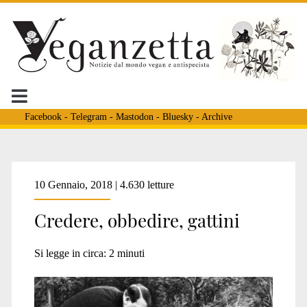
Facebook
-
Telegram
-
Mastodon
-
Bluesky
-
Archive
Tag:
10 Gennaio, 2018 | 4.630 letture
Credere, obbedire, gattini
<span>partito
Si legge in circa:
2
minuti
animalista</span>