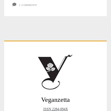
primo
2 COMMENTI
grado
Primary
Sidebar
Veganzetta
ISSN 2284-094X