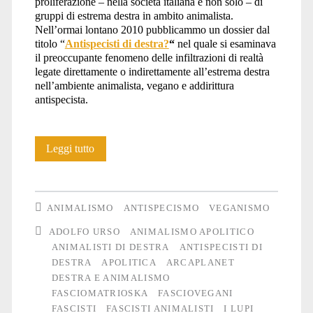
proliferazione – nella società italiana e non solo – di
gruppi di estrema destra in ambito animalista.
Nell’ormai lontano 2010 pubblicammo un dossier dal
titolo “
Antispecisti di destra?
“
nel quale si esaminava
il preoccupante fenomeno delle infiltrazioni di realtà
legate direttamente o indirettamente all’estrema destra
nell’ambiente animalista, vegano e addirittura
antispecista.
Credere,
Leggi tutto
obbedire,
gattini
ANIMALISMO
ANTISPECISMO
VEGANISMO
ADOLFO URSO
ANIMALISMO APOLITICO
ANIMALISTI DI DESTRA
ANTISPECISTI DI
DESTRA
APOLITICA
ARCAPLANET
DESTRA E ANIMALISMO
FASCIOMATRIOSKA
FASCIOVEGANI
FASCISTI
FASCISTI ANIMALISTI
I LUPI