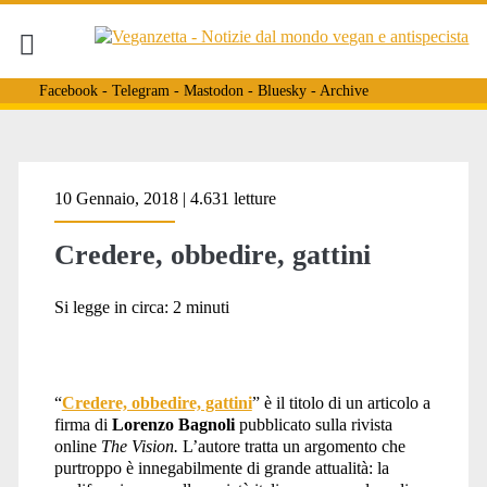
Facebook
-
Telegram
-
Mastodon
-
Bluesky
-
Archive
Tag:
10 Gennaio, 2018 | 4.631 letture
Credere, obbedire, gattini
<span>il
Si legge in circa:
2
minuti
bosco
“
Credere, obbedire, gattini
” è il titolo di un articolo a
firma di
Lorenzo Bagnoli
pubblicato sulla rivista
sacro</span>
online
The Vision.
L’autore
tratta un argomento che
purtroppo è innegabilmente di grande attualità: la