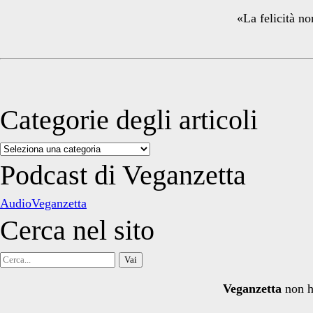
«La felicità no
Categorie degli articoli
Categorie
degli
Podcast di Veganzetta
articoli
AudioVeganzetta
Cerca nel sito
Cerca
per:
Veganzetta
non h