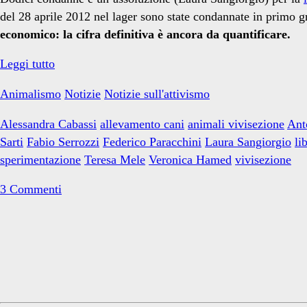
Stawicka</span>
del 28 aprile 2012 nel lager sono state condannate in primo g
economico: la cifra definitiva è ancora da quantificare.
Processo
Leggi tutto
Green
Animalismo
Notizie
Notizie sull'attivismo
Hill:
12
Alessandra Cabassi
allevamento cani
animali vivisezione
Ant
condanne
Sarti
Fabio Serrozzi
Federico Paracchini
Laura Sangiorgio
li
e
sperimentazione
Teresa Mele
Veronica Hamed
vivisezione
1
assoluzione
3 Commenti
in
primo
Primary
grado
Sidebar