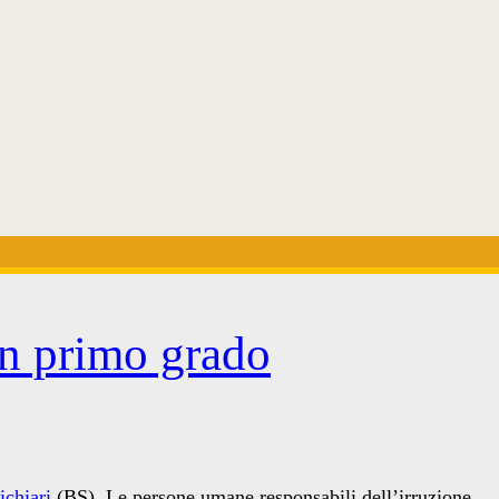
in primo grado
ichiari
(BS). Le persone umane responsabili dell’irruzione