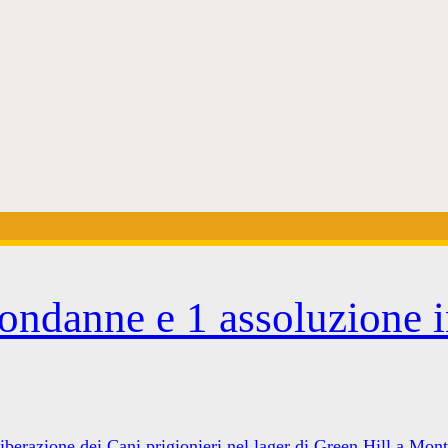
condanne e 1 assoluzione 
liberazione dei Cani prigionieri nel lager di Green Hill a Mont