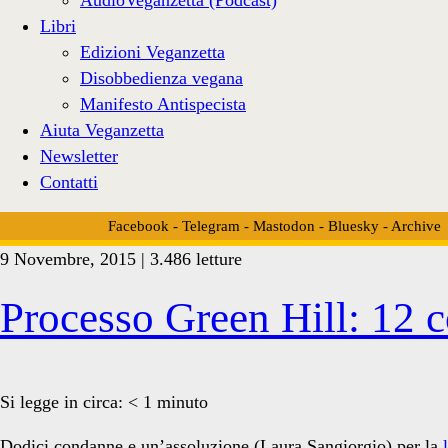
Libri
Edizioni Veganzetta
Disobbedienza vegana
Manifesto Antispecista
Aiuta Veganzetta
Newsletter
Contatti
Facebook
-
Telegram
-
Mastodon
-
Bluesky
-
Archive
9 Novembre, 2015 | 3.486 letture
Tag:
Processo Green Hill: 12 
<span>Beata
Si legge in circa:
< 1
minuto
Dodici condanne e un’assoluzione (Laura Sangiorgio) per la