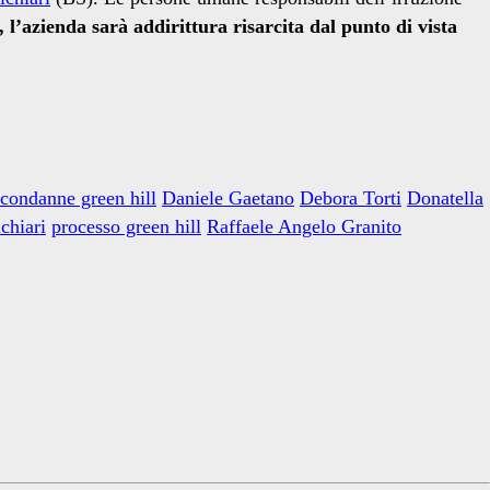
 l’azienda sarà addirittura risarcita dal punto di vista
condanne green hill
Daniele Gaetano
Debora Torti
Donatella
chiari
processo green hill
Raffaele Angelo Granito