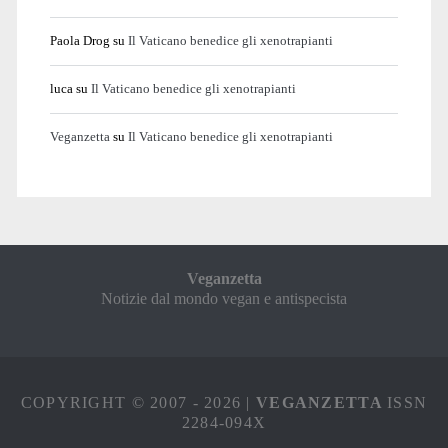
Paola Drog
su
Il Vaticano benedice gli xenotrapianti
luca
su
Il Vaticano benedice gli xenotrapianti
Veganzetta
su
Il Vaticano benedice gli xenotrapianti
Veganzetta
Notizie dal mondo vegan e antispecista
COPYRIGHT © 2007 - 2026 |
VEGANZETTA
ISSN
2284-094X