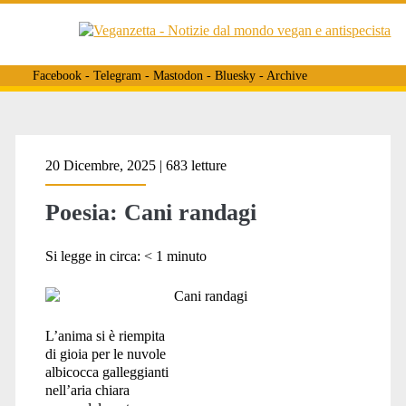
Facebook
-
Telegram
-
Mastodon
-
Bluesky
-
Archive
Tag:
20 Dicembre, 2025 | 683 letture
Poesia: Cani randagi
<span>cani
Si legge in circa:
< 1
minuto
randagi</span>
L’anima si è riempita
di gioia per le nuvole
albicocca galleggianti
nell’aria chiara