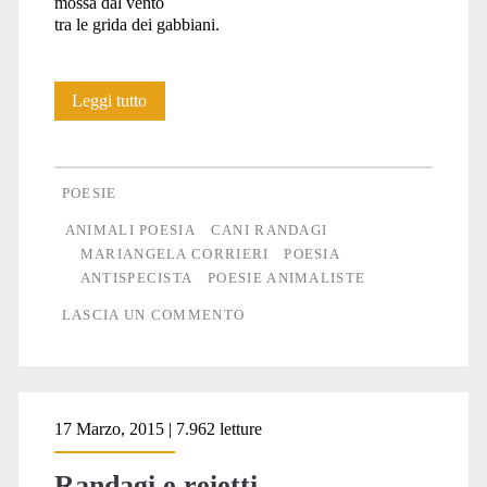
mossa dal vento
tra le grida dei gabbiani.
Poesia:
Leggi tutto
Cani
randagi
POESIE
ANIMALI POESIA
CANI RANDAGI
MARIANGELA CORRIERI
POESIA
ANTISPECISTA
POESIE ANIMALISTE
LASCIA UN COMMENTO
17 Marzo, 2015 | 7.962 letture
Randagi e reietti