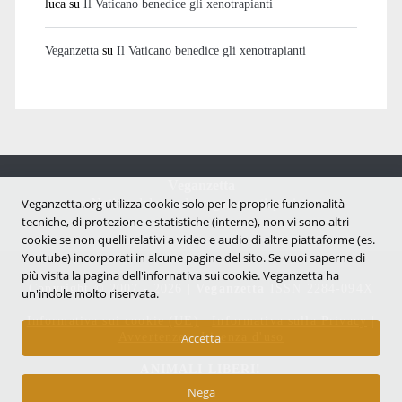
luca
su
Il Vaticano benedice gli xenotrapianti
Veganzetta
su
Il Vaticano benedice gli xenotrapianti
Veganzetta
Notizie dal mondo vegan e antispecista
Veganzetta.org utilizza cookie solo per le proprie funzionalità
tecniche, di protezione e statistiche (interne), non vi sono altri
cookie se non quelli relativi a video e audio di altre piattaforme (es.
Youtube) incorporati in alcune pagine del sito. Se vuoi saperne di
più visita la pagina dell'infornativa sui cookie. Veganzetta ha
Copyright © 2007 - 2026 |
Veganzetta
ISSN 2284-094X
un'indole molto riservata.
Informativa sui cookie (UE)
|
Informativa sulla Privacy
|
Avvertenze e Licenza d'uso
Accetta
ANIMALI LIBERI!
Nega