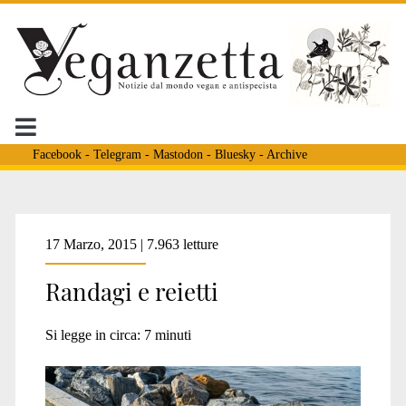
Facebook
-
Telegram
-
Mastodon
-
Bluesky
-
Archive
Tag:
17 Marzo, 2015 | 7.963 letture
Randagi e reietti
<span>la
Si legge in circa:
7
minuti
lobby