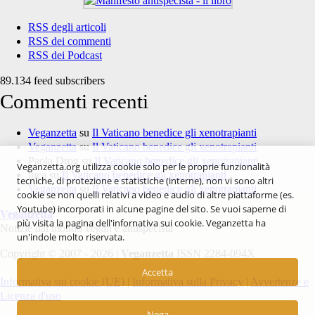
RSS degli articoli
RSS dei commenti
RSS dei Podcast
89.134 feed subscribers
Commenti recenti
Veganzetta
su
Il Vaticano benedice gli xenotrapianti
Veganzetta
su
Il Vaticano benedice gli xenotrapianti
Paola Drog
su
Il Vaticano benedice gli xenotrapianti
Veganzetta.org utilizza cookie solo per le proprie funzionalità
luca
su
Il Vaticano benedice gli xenotrapianti
tecniche, di protezione e statistiche (interne), non vi sono altri
Veganzetta
su
Il Vaticano benedice gli xenotrapianti
cookie se non quelli relativi a video e audio di altre piattaforme (es.
Youtube) incorporati in alcune pagine del sito. Se vuoi saperne di
Veganzetta
più visita la pagina dell'infornativa sui cookie. Veganzetta ha
Notizie dal mondo vegan e antispecista
un'indole molto riservata.
Copyright © 2007 - 2026 |
Veganzetta
ISSN 2284-094X
Accetta
Informativa sui cookie (UE)
|
Informativa sulla Privacy
|
Avvertenze e
Licenza d'uso
Nega