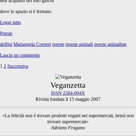
nell’acquario dei loro giochi
dove lo spazio si è fermato.
Poesia:
Leggi tutto
Pianto
Poesie
di
delfini
delfini
Mariangela Corrieri
poesie
poesie animali
poesie animaliste
Lascia un commento
1
2
Successiva
Paginazione
degli
Primary
Veganzetta
articoli
ISSN 2284-094X
Rivista fondata il 15 maggio 2007
Sidebar
«La felicità non è trovare prodotti vegani nei supermercati, bensì non
trovare supermercati»
Adriano Fragano