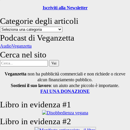
Iscriviti alla Newsletter
Categorie degli articoli
Categorie
degli
Podcast di Veganzetta
articoli
AudioVeganzetta
Cerca nel sito
Cerca
per:
Veganzetta
non ha pubblicità commerciali e non richiede o riceve
alcun finanziamento pubblico.
Sostieni il suo lavoro
: un aiuto anche piccolo è importante.
FAI UNA DONAZIONE
Libro in evidenza #1
Libro in evidenza #2