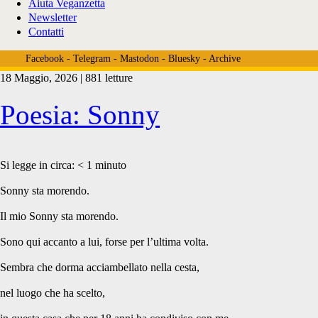
Aiuta Veganzetta
Newsletter
Contatti
Facebook
-
Telegram
-
Mastodon
-
Bluesky
-
Archive
18 Maggio, 2026 | 881 letture
Tag:
Poesia: Sonny
<span>Mariangela
Si legge in circa:
< 1
minuto
Sonny sta morendo.
Corrieri</span>
Il mio Sonny sta morendo.
Sono qui accanto a lui, forse per l’ultima volta.
Sembra che dorma acciambellato nella cesta,
nel luogo che ha scelto,