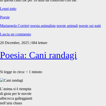
in questa casa che per 18 anni ha condiviso con me.
Poesia:
Leggi tutto
Sonny
Poesie
Mariangela Corrieri
poesia animalista
poesie animali
poesie sui gatti
Lascia un commento
20 Dicembre, 2025 | 684 letture
Poesia: Cani randagi
Si legge in circa:
< 1
minuto
L’anima si è riempita
di gioia per le nuvole
albicocca galleggianti
nell’aria chiara