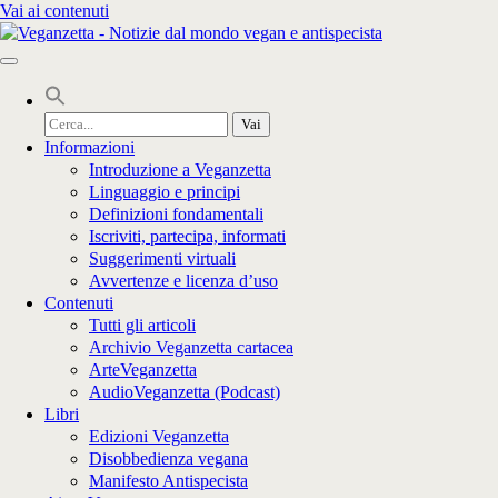
Vai ai contenuti
Cerca
per:
Informazioni
Introduzione a Veganzetta
Linguaggio e principi
Definizioni fondamentali
Iscriviti, partecipa, informati
Suggerimenti virtuali
Avvertenze e licenza d’uso
Contenuti
Tutti gli articoli
Archivio Veganzetta cartacea
ArteVeganzetta
AudioVeganzetta (Podcast)
Libri
Edizioni Veganzetta
Disobbedienza vegana
Manifesto Antispecista