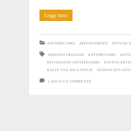
“Il
Leggi tutto
significato
dell’antispecismo”
ANTISPECISMO
APPUNTAMENTI
NOTIZIE 
incontro
ADRIANO FRAGANO
ANTISPECISMO
ANTI
a
DEFINIZIONE ANTISPECISMO
EVENTO ANTI
RAZZE UNA SOLA SPECIE
SIGNIFICATO ANT
Bergamo
LASCIA UN COMMENTO