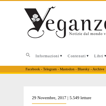
Informazioni
Contenuti
Libri
Facebook
-
Telegram
-
Mastodon
-
Bluesky
-
Archive
Tag:
29 Novembre, 2017 | 5.549 letture
<span>AUDITOR