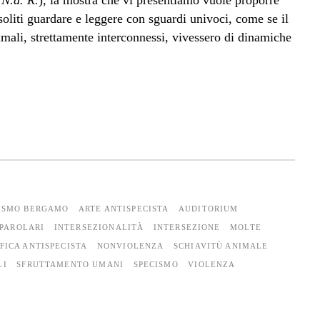
,
N.d. R.
), la mostra che vi presentiamo vuole proporre
soliti guardare e leggere con sguardi univoci, come se il
mali, strettamente interconnessi, vivessero di dinamiche
ISMO BERGAMO
ARTE ANTISPECISTA
AUDITORIUM
 PAROLARI
INTERSEZIONALITÀ
INTERSEZIONE
MOLTE
ICA ANTISPECISTA
NONVIOLENZA
SCHIAVITÙ ANIMALE
LI
SFRUTTAMENTO UMANI
SPECISMO
VIOLENZA