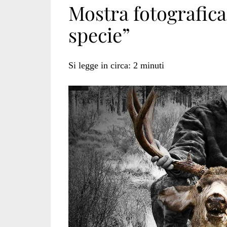
Mostra fotografica
specie”
POLARESCO</sp
Si legge in circa:
2
minuti