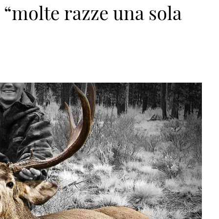
 “molte razze una sola
an>