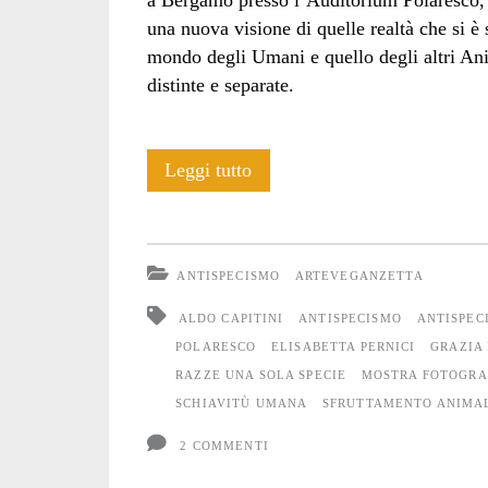
a Bergamo presso l’Auditorium Polaresco
una nuova visione di quelle realtà che si è 
mondo degli Umani e quello degli altri Ani
distinte e separate.
Mostra
Leggi tutto
fotografica
“molte
ANTISPECISMO
ARTEVEGANZETTA
razze
ALDO CAPITINI
ANTISPECISMO
ANTISPEC
una
POLARESCO
ELISABETTA PERNICI
GRAZIA
RAZZE UNA SOLA SPECIE
MOSTRA FOTOGRAF
sola
SCHIAVITÙ UMANA
SFRUTTAMENTO ANIMA
specie”
2 COMMENTI