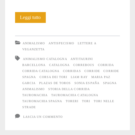
La
Leggi tutto
tauromachia
nella
ANIMALISMO
ANTISPECISMO
LETTERE A
Catalogna
VEGANZETTA
ANIMALISMO CATALOGNA
ANTITAURINI
attuale
BARCELLONA
CATALOGNA
CORREBOUS
CORRIDA
CORRIDA CATALOGNA
CORRIDAS
CORRIDE
CORRIDE
SPAGNA
CORSA DEI TORI
LIAM RAY
MARIA PAZ
GARCIA
PLAZAS DE TOROS
SONIA ESPAÑA
SPAGNA
ANIMALISMO
STORIA DELLA CORRIDA
TAUROMACHIA
TAUROMACHIA CATALOGNA
TAUROMACHIA SPAGNA
TORERI
TORI
TORI NELLE
STRADE
LASCIA UN COMMENTO