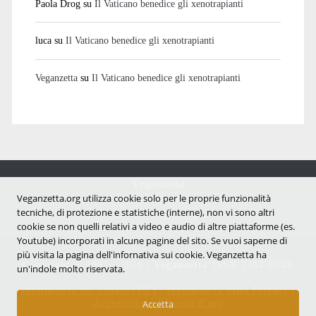
Paola Drog
su
Il Vaticano benedice gli xenotrapianti
luca
su
Il Vaticano benedice gli xenotrapianti
Veganzetta
su
Il Vaticano benedice gli xenotrapianti
Veganzetta
Notizie dal mondo vegan e antispecista
Veganzetta.org utilizza cookie solo per le proprie funzionalità
tecniche, di protezione e statistiche (interne), non vi sono altri
cookie se non quelli relativi a video e audio di altre piattaforme (es.
Youtube) incorporati in alcune pagine del sito. Se vuoi saperne di
più visita la pagina dell'infornativa sui cookie. Veganzetta ha
Copyright © 2007 - 2026 |
Veganzetta
ISSN 2284-094X
un'indole molto riservata.
Informativa sui cookie (UE)
|
Informativa sulla Privacy
|
Avvertenze e Licenza d'uso
Accetta