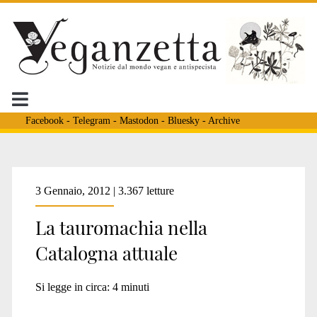
Facebook
-
Telegram
-
Mastodon
-
Bluesky
-
Archive
Tag:
3 Gennaio, 2012 | 3.367 letture
La tauromachia nella
<span>animalismo
Catalogna attuale
catalogna</span>
Si legge in circa:
4
minuti