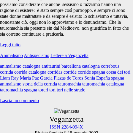
possiamo considerare che anche sessismo o razzismo hanno una
ragione di esistere: è stato sempre così purtroppo, e sempre ci sono
state donne maltrattate e da sempre è esistito lo schiavismo e tuttavia,
nonostante ciò, oggi non lo approviamo e lo denunciamo. Che la
tauromachia sia presente sin dal Medioevo, non giustifica in fatto che
sia corretto continuare a praticarla.
La
Leggi tutto
tauromachia
Animalismo
Antispecismo
Lettere a Veganzetta
nella
Catalogna
animalismo catalogna
antitaurini
barcellona
catalogna
correbous
attuale
corrida
corrida catalogna
corridas
corride
corride spagna
corsa dei tori
Liam Ray
Maria Paz Garcia
Plazas de Toros
Sonia España
spagna
animalismo
storia della corrida
tauromachia
tauromachia catalogna
tauromachia spagna
toreri
tori
tori nelle strade
Lascia un commento
Primary
Veganzetta
ISSN 2284-094X
Rivista fondata il 15 maggio 2007