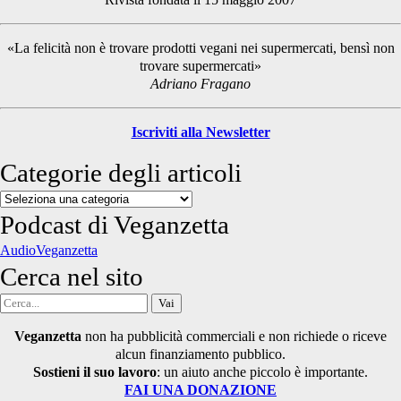
Sidebar
«La felicità non è trovare prodotti vegani nei supermercati, bensì non
trovare supermercati»
Adriano Fragano
Iscriviti alla Newsletter
Categorie degli articoli
Categorie
degli
Podcast di Veganzetta
articoli
AudioVeganzetta
Cerca nel sito
Cerca
per:
Veganzetta
non ha pubblicità commerciali e non richiede o riceve
alcun finanziamento pubblico.
Sostieni il suo lavoro
: un aiuto anche piccolo è importante.
FAI UNA DONAZIONE