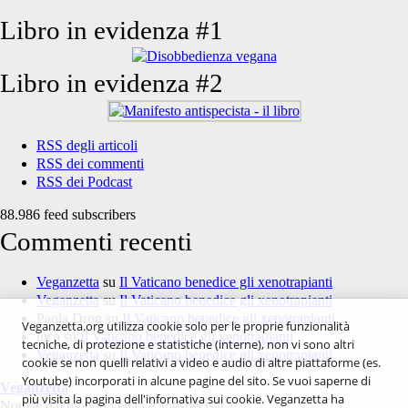
Libro in evidenza #1
Libro in evidenza #2
RSS degli articoli
RSS dei commenti
RSS dei Podcast
88.986 feed subscribers
Commenti recenti
Veganzetta
su
Il Vaticano benedice gli xenotrapianti
Veganzetta
su
Il Vaticano benedice gli xenotrapianti
Paola Drog
su
Il Vaticano benedice gli xenotrapianti
Veganzetta.org utilizza cookie solo per le proprie funzionalità
luca
su
Il Vaticano benedice gli xenotrapianti
tecniche, di protezione e statistiche (interne), non vi sono altri
Veganzetta
su
Il Vaticano benedice gli xenotrapianti
cookie se non quelli relativi a video e audio di altre piattaforme (es.
Youtube) incorporati in alcune pagine del sito. Se vuoi saperne di
Veganzetta
più visita la pagina dell'infornativa sui cookie. Veganzetta ha
Notizie dal mondo vegan e antispecista