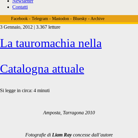
Newsletter
Contatti
Facebook
-
Telegram
-
Mastodon
-
Bluesky
-
Archive
3 Gennaio, 2012 | 3.367 letture
Tag:
La tauromachia nella
<span>Liam
Catalogna attuale
Ray</span>
Si legge in circa:
4
minuti
Amposta, Tarragona 2010
Fotografie di
Liam Ray
concesse dall’autore