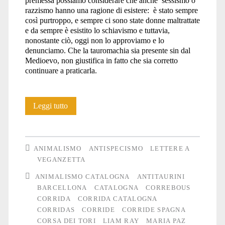
premessa possiamo considerare che anche sessismo o
razzismo hanno una ragione di esistere: è stato sempre
così purtroppo, e sempre ci sono state donne maltrattate
e da sempre è esistito lo schiavismo e tuttavia,
nonostante ciò, oggi non lo approviamo e lo
denunciamo. Che la tauromachia sia presente sin dal
Medioevo, non giustifica in fatto che sia corretto
continuare a praticarla.
La
Leggi tutto
tauromachia
nella
ANIMALISMO
ANTISPECISMO
LETTERE A
Catalogna
VEGANZETTA
ANIMALISMO CATALOGNA
ANTITAURINI
attuale
BARCELLONA
CATALOGNA
CORREBOUS
CORRIDA
CORRIDA CATALOGNA
CORRIDAS
CORRIDE
CORRIDE SPAGNA
CORSA DEI TORI
LIAM RAY
MARIA PAZ