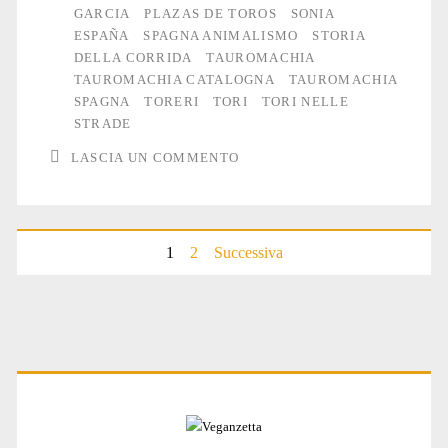
GARCIA
PLAZAS DE TOROS
SONIA
ESPAÑA
SPAGNA ANIMALISMO
STORIA
DELLA CORRIDA
TAUROMACHIA
TAUROMACHIA CATALOGNA
TAUROMACHIA
SPAGNA
TORERI
TORI
TORI NELLE
STRADE
LASCIA UN COMMENTO
1
2
Successiva
Paginazione
degli
articoli
Primary