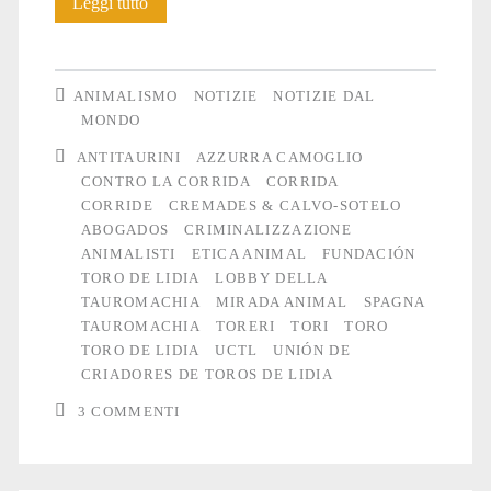
La
Leggi tutto
campagna
di
ANIMALISMO
NOTIZIE
NOTIZIE DAL
criminalizzazione
MONDO
ANTITAURINI
AZZURRA CAMOGLIO
degli
CONTRO LA CORRIDA
CORRIDA
animalisti
CORRIDE
CREMADES & CALVO-SOTELO
ABOGADOS
CRIMINALIZZAZIONE
in
ANIMALISTI
ETICA ANIMAL
FUNDACIÓN
Spagna
TORO DE LIDIA
LOBBY DELLA
TAUROMACHIA
MIRADA ANIMAL
SPAGNA
TAUROMACHIA
TORERI
TORI
TORO
TORO DE LIDIA
UCTL
UNIÓN DE
CRIADORES DE TOROS DE LIDIA
3 COMMENTI