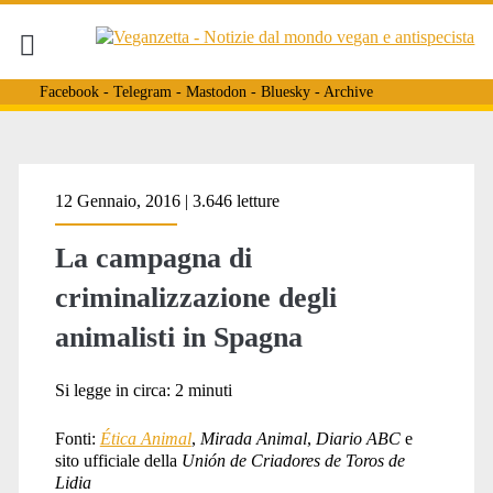
Facebook
-
Telegram
-
Mastodon
-
Bluesky
-
Archive
Tag:
12 Gennaio, 2016 | 3.646 letture
La campagna di
<span>tauromachia</span
criminalizzazione degli
animalisti in Spagna
Si legge in circa:
2
minuti
Fonti:
Ética Animal
,
Mirada Animal
,
Diario ABC
e
sito ufficiale della
Unión de Criadores de Toros de
Lidia