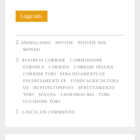
Spagna:
Leggi tutto
corride
ancora
ANIMALISMO
NOTIZIE
NOTIZIE DAL
in
MONDO
BUSINESS CORRIDE
COMMISSIONE
piedi
EUROPEA
CORRIDA
CORRIDE SPAGNA
grazie
CORRIDE TORI
FINA NZIAMENTI UE
FINANZIAMENTI EE
FONDI AGRICOLTURA
ai
UE
HUFFINGTONPOST
SFRUTTAMENTO
fondi
TORI
SPAGNA
TAUROMACHIA
TORI
UCCISIONE TORI
Ue
LASCIA UN COMMENTO