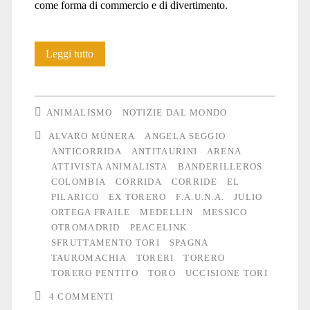
come forma di commercio e di divertimento.
Il
Leggi tutto
torero
pentito
ANIMALISMO
NOTIZIE DAL MONDO
ALVARO MÚNERA
ANGELA SEGGIO
ANTICORRIDA
ANTITAURINI
ARENA
ATTIVISTA ANIMALISTA
BANDERILLEROS
COLOMBIA
CORRIDA
CORRIDE
EL
PILARICO
EX TORERO
F.A.U.N.A.
JULIO
ORTEGA FRAILE
MEDELLIN
MESSICO
OTROMADRID
PEACELINK
SFRUTTAMENTO TORI
SPAGNA
TAUROMACHIA
TORERI
TORERO
TORERO PENTITO
TORO
UCCISIONE TORI
4 COMMENTI