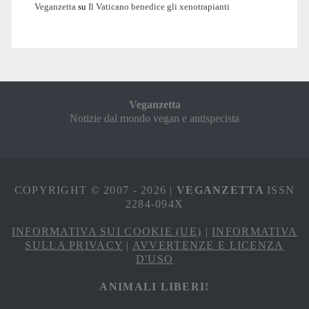
Veganzetta
su
Il Vaticano benedice gli xenotrapianti
Veganzetta
Notizie dal mondo vegan e antispecista
COPYRIGHT © 2007 - 2026 |
VEGANZETTA
ISSN
2284-094X
INFORMATIVA SUI COOKIE (UE)
|
INFORMATIVA
SULLA PRIVACY
|
AVVERTENZE E LICENZA
D'USO
ANIMALI LIBERI!