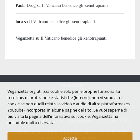
Paola Drog
su
Il Vaticano benedice gli xenotrapianti
luca
su
Il Vaticano benedice gli xenotrapianti
Veganzetta
su
Il Vaticano benedice gli xenotrapianti
Veganzetta
Veganzetta.org utilizza cookie solo per le proprie funzionalità
Notizie dal mondo vegan e antispecista
tecniche, di protezione e statistiche (interne), non vi sono altri
cookie se non quelli relativi a video e audio di altre piattaforme (es.
Youtube) incorporati in alcune pagine del sito. Se vuoi saperne di
più visita la pagina dell'infornativa sui cookie. Veganzetta ha
Copyright © 2007 - 2026 |
Veganzetta
ISSN 2284-094X
un'indole molto riservata.
Informativa sui cookie (UE)
|
Informativa sulla Privacy
|
Accetta
Avvertenze e Licenza d'uso