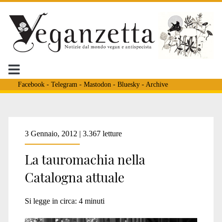
Facebook
-
Telegram
-
Mastodon
-
Bluesky
-
Archive
Tag:
3 Gennaio, 2012 | 3.367 letture
La tauromachia nella
<span>Maria
Catalogna attuale
Paz
Si legge in circa:
4
minuti