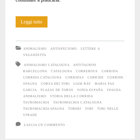
La
Leggi tutto
tauromachia
nella
ANIMALISMO
ANTISPECISMO
LETTERE A
Catalogna
VEGANZETTA
ANIMALISMO CATALOGNA
ANTITAURINI
attuale
BARCELLONA
CATALOGNA
CORREBOUS
CORRIDA
CORRIDA CATALOGNA
CORRIDAS
CORRIDE
CORRIDE
SPAGNA
CORSA DEI TORI
LIAM RAY
MARIA PAZ
GARCIA
PLAZAS DE TOROS
SONIA ESPAÑA
SPAGNA
ANIMALISMO
STORIA DELLA CORRIDA
TAUROMACHIA
TAUROMACHIA CATALOGNA
TAUROMACHIA SPAGNA
TORERI
TORI
TORI NELLE
STRADE
LASCIA UN COMMENTO