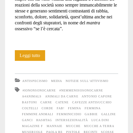
reazioni della società sono sempre immancabilmente le
stesse e generano sentimenti contrastanti di rabbia,
sconforto, dolore, solidarietà, quest’ultima anche nei
confronti degli stupratori, in nome del
mantra
ossessivo “se l’è cercata”.
#nemmenoiosonocarne
Leggi tutto
ANTISPECISMO
MEDIA
NOTIZIE SULL'ATTIVISMO
#IONONSONOCARNE
#NEMMENOIOSONOCARNE
A4ANIMALS
ANIMALI DA CARNE
ANTONIO CAPONE
BASTONI
CARNE
CATENE
CAVEZZE ANTISUCCHIO
COLTELLI
CORDE
FAB!
FEMINA
FEMMINA
FEMMINE ANIMALI
FEMMINICIDIO
GABBIE
GALLINE
GANCI
HASHTAG
INTERSEZIONALITÀ
LUCA DINI
MAGAZINE F
MANNAIE
MUCCHE
MUCCHE A TERRA
MUSERUOLE
PAOLA RE
PISTOLE
RECINTI
SCOSSE