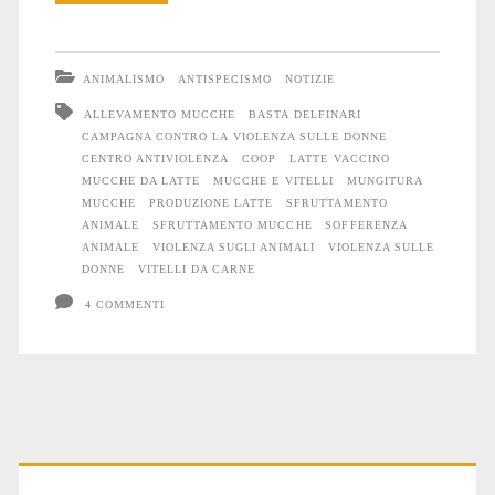
e
la
ANIMALISMO
ANTISPECISMO
NOTIZIE
campagna
ALLEVAMENTO MUCCHE
BASTA DELFINARI
CAMPAGNA CONTRO LA VIOLENZA SULLE DONNE
contro
CENTRO ANTIVIOLENZA
COOP
LATTE VACCINO
la
MUCCHE DA LATTE
MUCCHE E VITELLI
MUNGITURA
MUCCHE
PRODUZIONE LATTE
SFRUTTAMENTO
violenza
ANIMALE
SFRUTTAMENTO MUCCHE
SOFFERENZA
ANIMALE
VIOLENZA SUGLI ANIMALI
VIOLENZA SULLE
sulle
DONNE
VITELLI DA CARNE
donne
4 COMMENTI
Primary