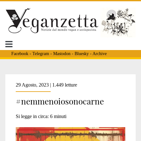
Facebook
-
Telegram
-
Mastodon
-
Bluesky
-
Archive
Tag:
29 Agosto, 2023 | 1.449 letture
#nemmenoiosonocarne
<span>violenza
Si legge in circa:
6
minuti
sulle