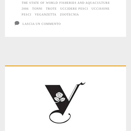
THE STATE OF WORLD FISHERIES AND AQUACULTURE
2006
TONNI
TROTE
UCCIDERE PESCI
UCCISIONE
PESCI
VEGANZETTA
ZOOTECNIA
LASCIA UN COMMENTO
Primary
Sidebar