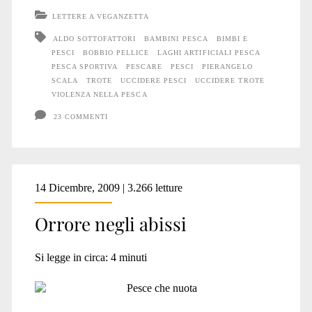
degli
LETTERE A VEGANZETTA
“sport”
ALDO SOTTOFATTORI
BAMBINI PESCA
BIMBI E
PESCI
BOBBIO PELLICE
LAGHI ARTIFICIALI PESCA
domenicali
PESCA SPORTIVA
PESCARE
PESCI
PIERANGELO
SCALA
TROTE
UCCIDERE PESCI
UCCIDERE TROTE
VIOLENZA NELLA PESCA
23 COMMENTI
14 Dicembre, 2009 | 3.266 letture
Orrore negli abissi
Si legge in circa:
4
minuti