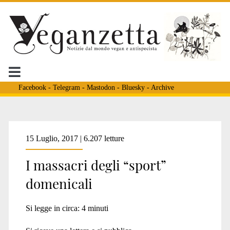
Facebook
-
Telegram
-
Mastodon
-
Bluesky
-
Archive
Tag:
15 Luglio, 2017 | 6.207 letture
I massacri degli “sport”
<span>trote</span>
domenicali
Si legge in circa:
4
minuti