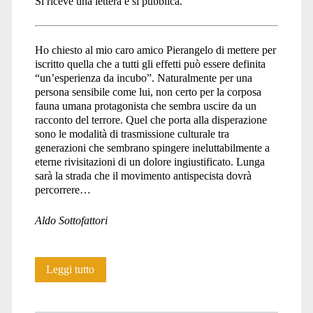
Si riceve una lettera e si pubblica.
Ho chiesto al mio caro amico Pierangelo di mettere per
iscritto quella che a tutti gli effetti può essere definita
“un’esperienza da incubo”. Naturalmente per una
persona sensibile come lui, non certo per la corposa
fauna umana protagonista che sembra uscire da un
racconto del terrore. Quel che porta alla disperazione
sono le modalità di trasmissione culturale tra
generazioni che sembrano spingere ineluttabilmente a
eterne rivisitazioni di un dolore ingiustificato. Lunga
sarà la strada che il movimento antispecista dovrà
percorrere…
Aldo Sottofattori
I
Leggi tutto
massacri