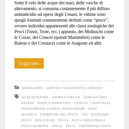
Sotto il velo delle acque dei mari, delle vasche di
allevamento, si consuma costantemente il più diffuso
animalicidio ad opera degli Umani, le vittime sono
quegli Animali comunemente definiti come “pesce”,
ovvero individui appartenenti alle classi zoologiche dei
Pesci (Tonni, Trote, ecc.) appunto, dei Molluschi come
le Cozze, dei Cetacei (quindi Mammiferi) come le
Balene e dei Crostacei come le Aragoste ed altri.
Orrore
Leggi tutto
negli
abissi
ANIMALISMO
ARTICOLI VEGANZETTA CARTACEA
ACQUACOLTURA
ANDREA FURLAN
ANIMALICIDIO
BALENE
BIANCA MARIA POLI
CETACEI
CROSTACEI
DIPARTIMENTO SCIENZE ZOOTECNICHE
ENZO
MAIORCA
FABBRICHE DEL PESCE
FAO
MANGIARE
PESCE
MOLLUSCHI
PESCA
PESCA INDUSTRIALE
PESCA SPORTIVA
PESCE
PESCI
SOFFERENZA PESCI