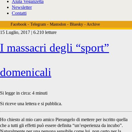
Aiuta Veganzetta
Newsletter
Contatti
Facebook
-
Telegram
-
Mastodon
-
Bluesky
-
Archive
15 Luglio, 2017 | 6.210 letture
Tag:
I massacri degli “sport”
<span>Bobbio
domenicali
Pellice</span>
Si legge in circa:
4
minuti
Si riceve una lettera e si pubblica.
Ho chiesto al mio caro amico Pierangelo di mettere per iscritto quella
che a tutti gli effetti può essere definita “un’esperienza da incubo”.
Naturalmente per una persona sensibile come lui, non certo per la