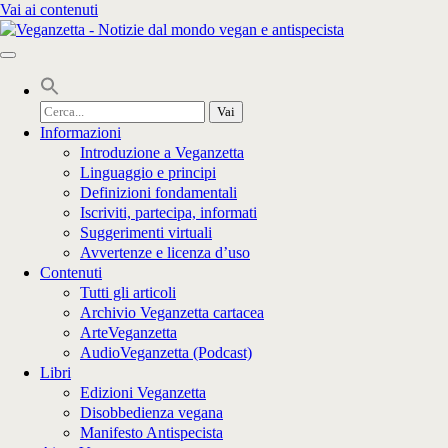
Vai ai contenuti
Cerca
per:
Informazioni
Introduzione a Veganzetta
Linguaggio e principi
Definizioni fondamentali
Iscriviti, partecipa, informati
Suggerimenti virtuali
Avvertenze e licenza d’uso
Contenuti
Tutti gli articoli
Archivio Veganzetta cartacea
ArteVeganzetta
AudioVeganzetta (Podcast)
Libri
Edizioni Veganzetta
Disobbedienza vegana
Manifesto Antispecista