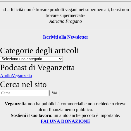
Sidebar
«La felicità non è trovare prodotti vegani nei supermercati, bensì non
trovare supermercati»
Adriano Fragano
Iscriviti alla Newsletter
Categorie degli articoli
Categorie
degli
Podcast di Veganzetta
articoli
AudioVeganzetta
Cerca nel sito
Cerca
per:
Veganzetta
non ha pubblicità commerciali e non richiede o riceve
alcun finanziamento pubblico.
Sostieni il suo lavoro
: un aiuto anche piccolo è importante.
FAI UNA DONAZIONE