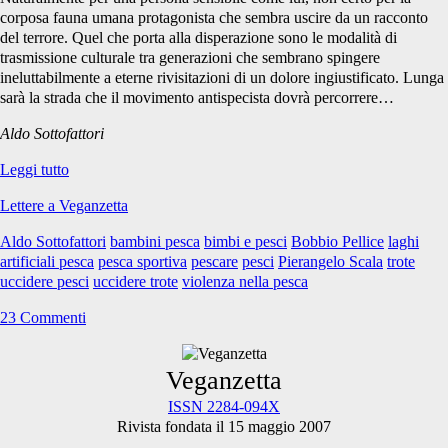
corposa fauna umana protagonista che sembra uscire da un racconto
del terrore. Quel che porta alla disperazione sono le modalità di
trasmissione culturale tra generazioni che sembrano spingere
ineluttabilmente a eterne rivisitazioni di un dolore ingiustificato. Lunga
sarà la strada che il movimento antispecista dovrà percorrere…
Aldo Sottofattori
I
Leggi tutto
massacri
Lettere a Veganzetta
degli
“sport”
Aldo Sottofattori
bambini pesca
bimbi e pesci
Bobbio Pellice
laghi
domenicali
artificiali pesca
pesca sportiva
pescare
pesci
Pierangelo Scala
trote
uccidere pesci
uccidere trote
violenza nella pesca
23 Commenti
Primary
Veganzetta
ISSN 2284-094X
Rivista fondata il 15 maggio 2007