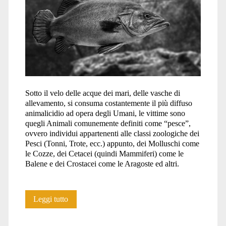
OF
WORLD
Sotto il velo delle acque dei mari, delle vasche di
FISHERIES
allevamento, si consuma costantemente il più diffuso
animalicidio ad opera degli Umani, le vittime sono
quegli Animali comunemente definiti come “pesce”,
ovvero individui appartenenti alle classi zoologiche dei
AND
Pesci (Tonni, Trote, ecc.) appunto, dei Molluschi come
le Cozze, dei Cetacei (quindi Mammiferi) come le
Balene e dei Crostacei come le Aragoste ed altri.
AQUACULTURE
Orrore
Leggi tutto
negli