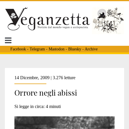
Facebook
-
Telegram
-
Mastodon
-
Bluesky
-
Archive
Tag:
14 Dicembre, 2009 | 3.276 letture
Orrore negli abissi
<span>THE
Si legge in circa:
4
minuti
STATE