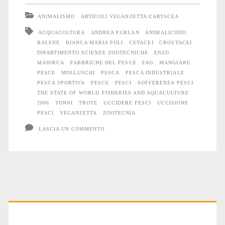
2006</span>
abissi
ANIMALISMO
ARTICOLI VEGANZETTA CARTACEA
ACQUACOLTURA
ANDREA FURLAN
ANIMALICIDIO
BALENE
BIANCA MARIA POLI
CETACEI
CROSTACEI
DIPARTIMENTO SCIENZE ZOOTECNICHE
ENZO
MAIORCA
FABBRICHE DEL PESCE
FAO
MANGIARE
PESCE
MOLLUSCHI
PESCA
PESCA INDUSTRIALE
PESCA SPORTIVA
PESCE
PESCI
SOFFERENZA PESCI
THE STATE OF WORLD FISHERIES AND AQUACULTURE
2006
TONNI
TROTE
UCCIDERE PESCI
UCCISIONE
PESCI
VEGANZETTA
ZOOTECNIA
LASCIA UN COMMENTO
Primary