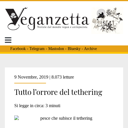
Facebook
-
Telegram
-
Mastodon
-
Bluesky
-
Archive
Tag:
9 Novembre, 2019 | 8.073 letture
Tutto l’orrore del tethering
<span>sofferenza
Si legge in circa:
3
minuti
pesci</span>