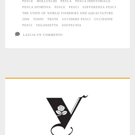
PESCE
MOLLUSCHI
PESCA
PESCA INDUSTRIALE
PESCA SPORTIVA
PESCE
PESCI
SOFFERENZA PESCI
THE STATE OF WORLD FISHERIES AND AQUACULTURE
2006
TONNI
TROTE
UCCIDERE PESCI
UCCISIONE
PESCI
VEGANZETTA
ZOOTECNIA
LASCIA UN COMMENTO
Primary
Sidebar