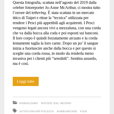
Questa fotografia, scattata nell’agosto del 2019 dalla
celebre fotoreporter Jo-Anne McArthur, ci mostra tutto
l’orrore del
tethering
. È stata scattata in un mercato
ittico di Taipei e ritrae la “tecnica” utilizzata per
rendere i Pesci più appetibili agli acquirenti. I Pesci
vengono legati ancora vivi a mezzaluna, con una corda
che va dalla bocca alla coda e poi esposti sui banconi.
Il loro corpo è quindi forzatamente arcuato e la corda
lentamente taglia la loro carne. Dopo un po’ il sangue
inizia a fuoriuscire anche dalla bocca e per questo si
sceglie una corda rossa, in modo da renderla meno
invasiva per i clienti più “sensibili”. Sembra assurdo,
ma è così.
Tutto
Leggi tutto
l’orrore
del
ANIMALISMO
NOTIZIE DAL MONDO
tethering
AUTOCONSAPEVOLEZZA
BARRAMUNDI
FISH