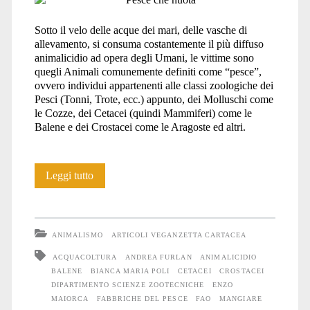
Sotto il velo delle acque dei mari, delle vasche di
allevamento, si consuma costantemente il più diffuso
animalicidio ad opera degli Umani, le vittime sono
quegli Animali comunemente definiti come “pesce”,
ovvero individui appartenenti alle classi zoologiche dei
Pesci (Tonni, Trote, ecc.) appunto, dei Molluschi come
le Cozze, dei Cetacei (quindi Mammiferi) come le
Balene e dei Crostacei come le Aragoste ed altri.
Orrore
Leggi tutto
negli
abissi
ANIMALISMO
ARTICOLI VEGANZETTA CARTACEA
ACQUACOLTURA
ANDREA FURLAN
ANIMALICIDIO
BALENE
BIANCA MARIA POLI
CETACEI
CROSTACEI
DIPARTIMENTO SCIENZE ZOOTECNICHE
ENZO
MAIORCA
FABBRICHE DEL PESCE
FAO
MANGIARE