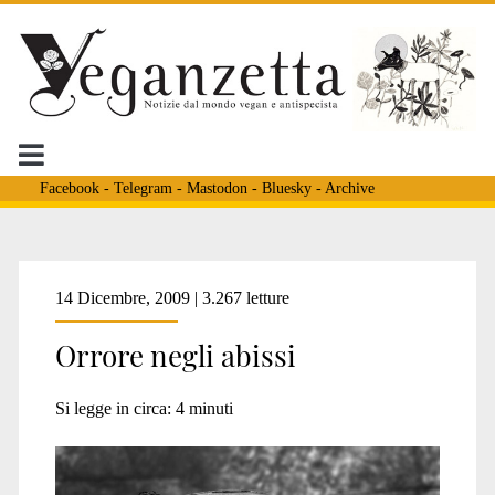
Facebook
-
Telegram
-
Mastodon
-
Bluesky
-
Archive
Tag:
14 Dicembre, 2009 | 3.267 letture
Orrore negli abissi
<span>fabbriche
Si legge in circa:
4
minuti
del