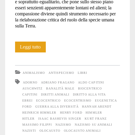
e soprattutto egualitario, che pone sullo stesso piano
esseri senzienti apparentemente lontani ed alieni; la
compassione diviene quindi strumento necessario per
la rielaborazione critica del ruolo della specie umana
sulla Terra.
Torture
Leggi tutto
animali
ANIMALISMO
ANTISPECISMO
LIBRI
ADORNO
ADRIANO FRAGANO
ALDO CAPITINI
AUSCHWITZ
BANALITÀ MALE
BIOCENTRICO
CAPITINI
DIRITTI ANIMALI
DIRITTO ALLA VITA
EBREI
ECOCENTRICO
ECOCENTRISMO
EUGENETICA
FORD
GUERRA ALLA DIVERSITÀ
HANNAH ARENDT
HEINRICH HIMMLER
HENRY FORD
HIMMLER
HITLER
ISAAC BASHEVIS SINGER
KURT FRANZ
MASSIMO FILIPPI
NAZISMO
NAZISMO SU ANIMALI
NAZISTI
OLOCAUSTO
OLOCAUSTO ANIMALI