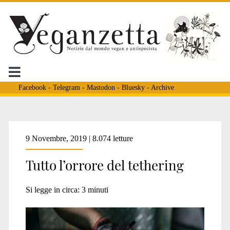
Facebook
-
Telegram
-
Mastodon
-
Bluesky
-
Archive
Tag:
9 Novembre, 2019 | 8.074 letture
Tutto l’orrore del tethering
<span>torture
Si legge in circa:
3
minuti
animali</span>