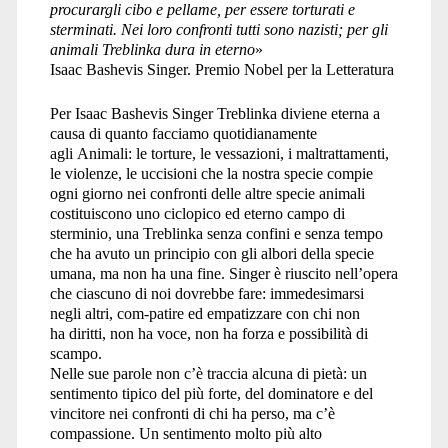
procurargli cibo e pellame, per essere torturati e
sterminati. Nei loro confronti tutti sono nazisti; per gli
animali Treblinka dura in eterno
»
Isaac Bashevis Singer. Premio Nobel per la Letteratura
Per Isaac Bashevis Singer Treblinka diviene eterna a
causa di quanto facciamo quotidianamente
agli Animali: le torture, le vessazioni, i maltrattamenti,
le violenze, le uccisioni che la nostra specie compie
ogni giorno nei confronti delle altre specie animali
costituiscono uno ciclopico ed eterno campo di
sterminio, una Treblinka senza confini e senza tempo
che ha avuto un principio con gli albori della specie
umana, ma non ha una fine. Singer è riuscito nell’opera
che ciascuno di noi dovrebbe fare: immedesimarsi
negli altri, com-patire ed empatizzare con chi non
ha diritti, non ha voce, non ha forza e possibilità di
scampo.
Nelle sue parole non c’è traccia alcuna di pietà: un
sentimento tipico del più forte, del dominatore e del
vincitore nei confronti di chi ha perso, ma c’è
compassione. Un sentimento molto più alto