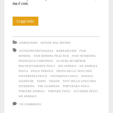
ma è così.
Tutto
Leggi tutto
l’orrore
del
ANIMALISMO
NOTIZIE DAL MONDO
tethering
AUTOCONSAPEVOLEZZA
BARRAMUNDI
FISH
BINDING
FISH BINDING PRACTICE
FISH TETHERING
FRANCESCO CORTONESI
JO-ANNE MCARTHUR
MALTRATTAMENTO PESCI
NOI ANIMALI - WE ANIMALS
PESCA
PESCE PERSICO
PROVA DELLO SPECCHIO
SOFFERENZA PESCE
SOFFERENZA PESCI
SPIGOLE
ASIATICHE
TAIPEI
TAIWAN
TEST DELLO SPECCHIO
TETHERING
THE GUARDIAN
TORTURARE PESCI
TORTURE ANIMALI
TORTURE PESCI
UCCIDERE PESCI
WE ANIMALS
UN COMMENTO