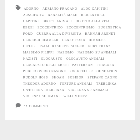
ADORNO
ADRIANO FRAGANO
ALDO CAPITINI
AUSCHWITZ
BANALITÀ MALE
BIOCENTRICO
CAPITINI
DIRITTI ANIMALI
DIRITTO ALLA VITA
EBREI
ECOCENTRICO
ECOCENTRISMO
EUGENETICA
FORD
GUERRA ALLA DIVERSITÀ
HANNAH ARENDT
HEINRICH HIMMLER
HENRY FORD
HIMMLER
HITLER
ISAAC BASHEVIS SINGER
KURT FRANZ
MASSIMO FILIPPI
NAZISMO
NAZISMO SU ANIMALI
NAZISTI
OLOCAUSTO
OLOCAUSTO ANIMALI
OLOCAUSTO DEGLI EBREI
PATTERSON
PITAGORA
PUBLIO OVIDIO NASONE
ROCKFELLER FOUNDATION
RUDOLF HÖSS
SHOAH
SOBIBOR
STEFANO CAGNO
THEODOR ADORNO
TORTURE ANIMALI
TREBLINKA
UN'ETERNA TREBLINKA
VIOLENZA SU ANIMALI
VIOLENZA SU UMANI
WILLI MENTZ
11 COMMENTI