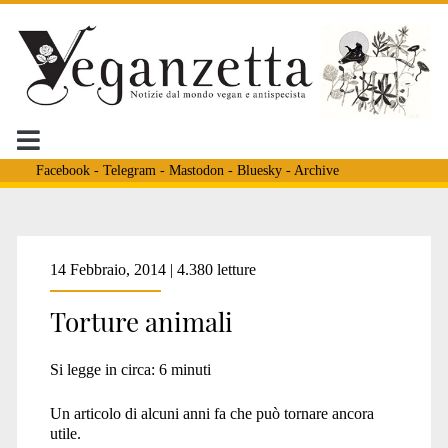
Facebook
-
Telegram
-
Mastodon
-
Bluesky
-
Archive
Tag:
14 Febbraio, 2014 | 4.380 letture
Torture animali
<span>guerra
Si legge in circa:
6
minuti
alla
Un articolo di alcuni anni fa che può tornare ancora
utile.