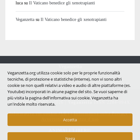
luca
su
Il Vaticano benedice gli xenotrapianti
Veganzetta
su
Il Vaticano benedice gli xenotrapianti
Veganzetta
Notizie dal mondo vegan e antispecista
Veganzetta.org utilizza cookie solo per le proprie funzionalità
tecniche, di protezione e statistiche (interne), non vi sono altri
cookie se non quelli relativi a video e audio di altre piattaforme (es.
Youtube) incorporati in alcune pagine del sito. Se vuoi saperne di
più visita la pagina dell'infornativa sui cookie. Veganzetta ha
Copyright © 2007 - 2026 |
Veganzetta
ISSN 2284-094X
un'indole molto riservata.
Informativa sui cookie (UE)
|
Informativa sulla Privacy
|
Avvertenze e Licenza d'uso
Accetta
ANIMALI LIBERI!
Nega