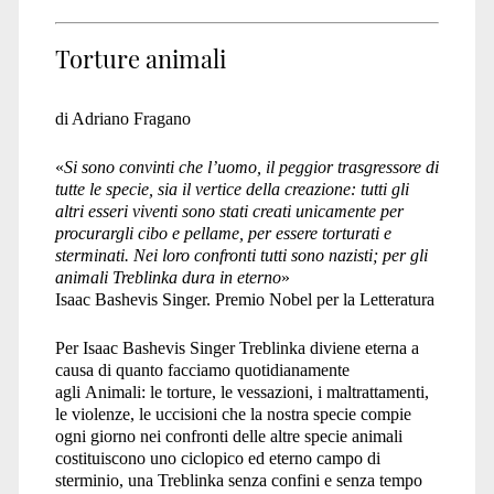
diversità</span>
Torture animali
di Adriano Fragano
«
Si sono convinti che l’uomo, il peggior trasgressore di
tutte le specie, sia il vertice della creazione: tutti gli
altri esseri viventi sono stati creati unicamente per
procurargli cibo e pellame, per essere torturati e
sterminati. Nei loro confronti tutti sono nazisti; per gli
animali Treblinka dura in eterno
»
Isaac Bashevis Singer. Premio Nobel per la Letteratura
Per Isaac Bashevis Singer Treblinka diviene eterna a
causa di quanto facciamo quotidianamente
agli Animali: le torture, le vessazioni, i maltrattamenti,
le violenze, le uccisioni che la nostra specie compie
ogni giorno nei confronti delle altre specie animali
costituiscono uno ciclopico ed eterno campo di
sterminio, una Treblinka senza confini e senza tempo