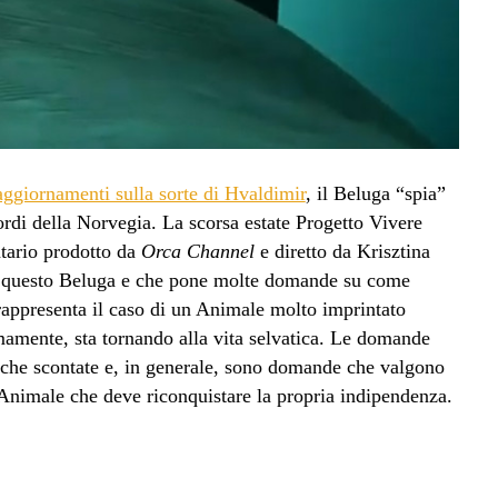
aggiornamenti sulla sorte di Hvaldimir
, il Beluga “spia”
iordi della Norvegia. La scorsa estate Progetto Vivere
ntario prodotto da
Orca Channel
e diretto da Krisztina
 di questo Beluga e che pone molte domande su come
rappresenta il caso di un Animale molto imprintato
mente, sta tornando alla vita selvatica. Le domande
o che scontate e, in generale, sono domande che valgono
i Animale che deve riconquistare la propria indipendenza.