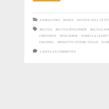
di
una
ANIMALISMO
MEDIA
NOTIZIE SULL'ATTI
Balena
BELUGA
BELUGA HVALDIMIR
BELUGA NO
CORTONESI
HVALDIMIR
ISABELLA CIAPET
CHANNEL
PROGETTO VIVERE VEGAN
STOR
LASCIA UN COMMENTO