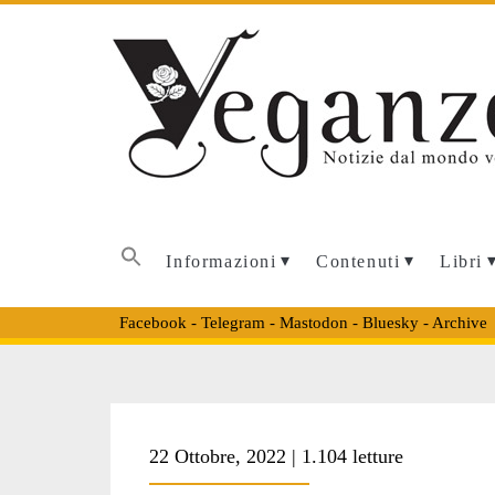
Informazioni
Contenuti
Libri
Facebook
-
Telegram
-
Mastodon
-
Bluesky
-
Archive
Tag:
22 Ottobre, 2022 | 1.104 letture
<span>storia