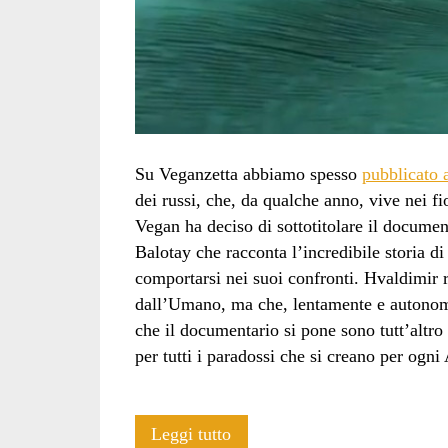
Su Veganzetta abbiamo spesso
pubblicato 
dei russi, che, da qualche anno, vive nei f
Vegan ha deciso di sottotitolare il docume
Balotay che racconta l’incredibile storia
comportarsi nei suoi confronti. Hvaldimir 
dall’Umano, ma che, lentamente e autonoma
che il documentario si pone sono tutt’altr
per tutti i paradossi che si creano per ogn
Storia
Leggi tutto