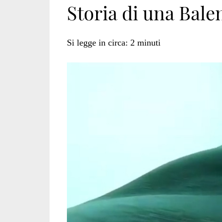
Storia di una Bale
di
Si legge in circa:
2
minuti
una
balena</span>