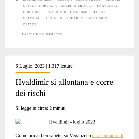
Hvaldimir
CETACEI NORVEGIA
DOLPHIN PROJECT
FRANCESCO
muoia?
CORTONESI
HVALDIMIR
HVALDIMIR BELUGA
ONEWHALE
ORCA
RIC O’BARRY
SANTUARIO
CETACEI
LASCIA UN COMMENTO
6 Luglio, 2023 | 1.317 letture
Hvaldimir si allontana e corre
dei rischi
Si legge in circa:
2
minuti
Come ormai ben sapete, su Veganzetta
ci occupiamo di