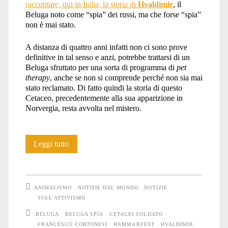
raccontare, qui in Italia, la storia di
Hvaldimir
, il
Beluga noto come “spia” dei russi, ma che forse “spia”
non è mai stato.
A distanza di quattro anni infatti non ci sono prove
definitive in tal senso e anzi, potrebbe trattarsi di un
Beluga sfruttato per una sorta di programma di
pet
therapy
, anche se non si comprende perché non sia mai
stato reclamato. Di fatto quindi la storia di questo
Cetaceo, precedentemente alla sua apparizione in
Norvergia, resta avvolta nel mistero.
Hvaldimir
Leggi tutto
si
allontana
ANIMALISMO
NOTIZIE DAL MONDO
NOTIZIE
e
SULL'ATTIVISMO
BELUGA
BELUGA SPIA
CETACEI SOLDATO
corre
FRANCESCO CORTONESI
HAMMARFEST
HVALDIMIR