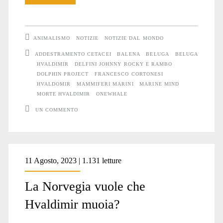
Hvaldimir:
brevi
ANIMALISMO
NOTIZIE
NOTIZIE DAL MONDO
considerazioni
ADDESTRAMENTO CETACEI
BALENA
BELUGA
BELUGA
HVALDIMIR
DELFINI JOHNNY ROCKY E RAMBO
su
DOLPHIN PROJECT
FRANCESCO CORTONESI
una
HVALDOMIR
MAMMIFERI MARINI
MARINE MIND
MORTE HVALDIMIR
ONEWHALE
storia
UN COMMENTO
che
non
doveva
11 Agosto, 2023 | 1.131 letture
finire
La Norvegia vuole che
così
Hvaldimir muoia?