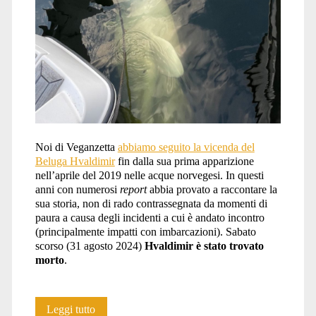
Noi di Veganzetta
abbiamo seguito la vicenda del
Beluga Hvaldimir
fin dalla sua prima apparizione
nell’aprile del 2019 nelle acque norvegesi. In questi
anni con numerosi
report
abbia provato a raccontare la
sua storia, non di rado contrassegnata da momenti di
paura a causa degli incidenti a cui è andato incontro
(principalmente impatti con imbarcazioni). Sabato
scorso (31 agosto 2024)
Hvaldimir è stato trovato
morto
.
Ciao
Leggi tutto