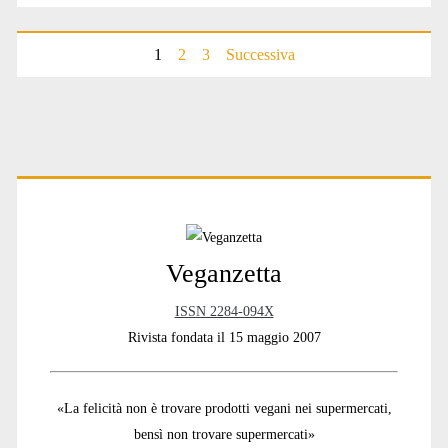
1
2
3
Successiva
Paginazione
degli
articoli
Primary
Sidebar
Veganzetta
ISSN 2284-094X
Rivista fondata il 15 maggio 2007
«La felicità non è trovare prodotti vegani nei supermercati,
bensì non trovare supermercati»