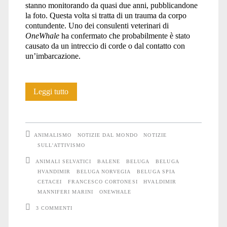
stanno monitorando da quasi due anni, pubblicandone
la foto. Questa volta si tratta di un trauma da corpo
contundente. Uno dei consulenti veterinari di
OneWhale
ha confermato che probabilmente è stato
causato da un intreccio di corde o dal contatto con
un’imbarcazione.
Hvaldimir
Leggi tutto
di
nuovo
ANIMALISMO
NOTIZIE DAL MONDO
NOTIZIE
ferito
SULL'ATTIVISMO
ANIMALI SELVATICI
BALENE
BELUGA
BELUGA
HVANDIMIR
BELUGA NORVEGIA
BELUGA SPIA
CETACEI
FRANCESCO CORTONESI
HVALDIMIR
MANNIFERI MARINI
ONEWHALE
3 COMMENTI