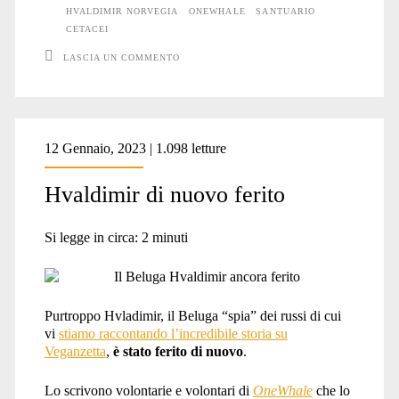
dei
HVALDIMIR NORVEGIA
ONEWHALE
SANTUARIO
CETACEI
rischi
LASCIA UN COMMENTO
12 Gennaio, 2023 | 1.098 letture
Hvaldimir di nuovo ferito
Si legge in circa:
2
minuti
Purtroppo Hvladimir, il Beluga “spia” dei russi di cui
vi
stiamo raccontando l’incredibile storia su
Veganzetta
,
è stato ferito di nuovo
.
Lo scrivono volontarie e volontari di
OneWhale
che lo