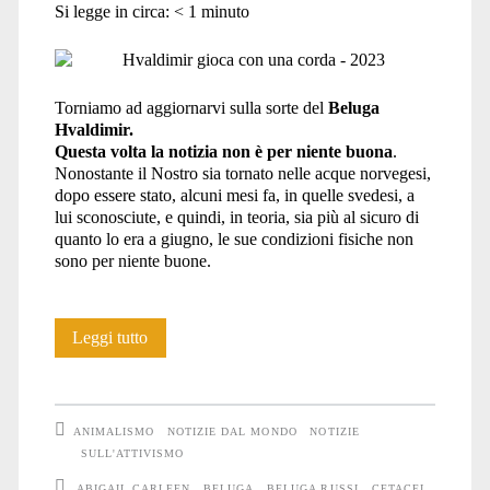
Si legge in circa:
< 1
minuto
Torniamo ad aggiornarvi sulla sorte del
Beluga
Hvaldimir.
Questa volta la notizia non è per niente buona
.
Nonostante il Nostro sia tornato nelle acque norvegesi,
dopo essere stato, alcuni mesi fa, in quelle svedesi, a
lui sconosciute, e quindi, in teoria, sia più al sicuro di
quanto lo era a giugno, le sue condizioni fisiche non
sono per niente buone.
La
Leggi tutto
Norvegia
vuole
ANIMALISMO
NOTIZIE DAL MONDO
NOTIZIE
che
SULL'ATTIVISMO
ABIGAIL CARLEEN
BELUGA
BELUGA RUSSI
CETACEI