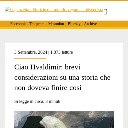
Facebook
-
Telegram
-
Mastodon
-
Bluesky
-
Archive
Tag:
3 Settembre, 2024 | 1.073 letture
Ciao Hvaldimir: brevi
<span>beluga</span>
considerazioni su una storia che
non doveva finire così
Si legge in circa:
3
minuti