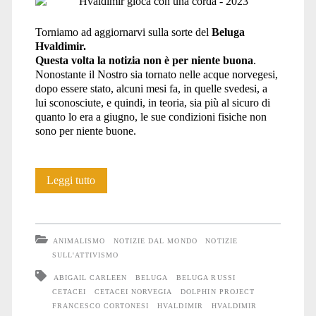
Torniamo ad aggiornarvi sulla sorte del
Beluga
Hvaldimir.
Questa volta la notizia non è per niente buona
.
Nonostante il Nostro sia tornato nelle acque norvegesi,
dopo essere stato, alcuni mesi fa, in quelle svedesi, a
lui sconosciute, e quindi, in teoria, sia più al sicuro di
quanto lo era a giugno, le sue condizioni fisiche non
sono per niente buone.
La
Leggi tutto
Norvegia
vuole
ANIMALISMO
NOTIZIE DAL MONDO
NOTIZIE
che
SULL'ATTIVISMO
ABIGAIL CARLEEN
BELUGA
BELUGA RUSSI
Hvaldimir
CETACEI
CETACEI NORVEGIA
DOLPHIN PROJECT
muoia?
FRANCESCO CORTONESI
HVALDIMIR
HVALDIMIR