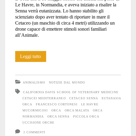
Le Havre, in Normandia, e aveva iniziato a risalire la
Senna verrà eutanizzata. Lo hanno stabilito gli
scienziato dopo aver tentato di riportare in mare il
Cetaceo (un maschio di circa 4 metri) utilizzando un
drone capace di emettere stimoli sonori familiari
all’Animale.
Considerazioni
Leggi tutto
sulla
storia
ANIMALISMO
NOTIZIE DAL MONDO
dell’Orca
CALIFORNIA DAVIS SCHOOL OF VETERINARY MEDICINE
CETACEI MEDITERRANEO
CETACEO SENNA
EUTANASIA
entrata
ORCA
FRANCESCO CORTONESI
LE HAVRE
nella
MUCORMICOSI
ORCA
ORCA MALATA
ORCA
NORMANDIA
ORCA SENNA
PICCOLA ORCA
Senna
UCCISIONE ORCHE
e
2 COMMENTI