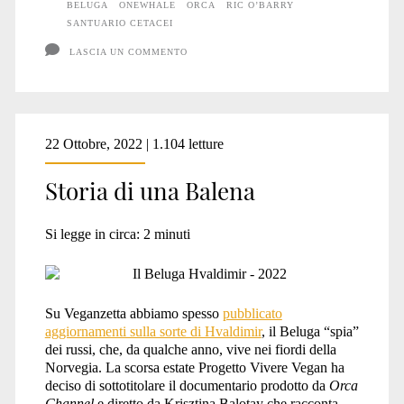
BELUGA
ONEWHALE
ORCA
RIC O’BARRY
SANTUARIO CETACEI
LASCIA UN COMMENTO
22 Ottobre, 2022 | 1.104 letture
Storia di una Balena
Si legge in circa:
2
minuti
Su Veganzetta abbiamo spesso
pubblicato
aggiornamenti sulla sorte di Hvaldimir
, il Beluga “spia”
dei russi, che, da qualche anno, vive nei fiordi della
Norvegia. La scorsa estate Progetto Vivere Vegan ha
deciso di sottotitolare il documentario prodotto da
Orca
Channel
e diretto da Krisztina Balotay che racconta