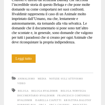
l’incredibile storia di questo Beluga e che pone molte
domande su come comportarsi nei suoi confronti.
Hvaldimir rappresenta il caso di un Animale molto
imprintato dall’Umano, ma che, lentamente e
autonomamente, sta tornando alla vita selvatica. Le
domande che il documentario si pone sono tutt’altro
che scontate e, in generale, sono domande che valgono
per tutti i paradossi che si creano per ogni Animale che
deve riconquistare la propria indipendenza.
Storia
Leggi tutto
di
una
ANIMALISMO
MEDIA
NOTIZIE SULL'ATTIVISMO
Balena
VIDEO
BELUGA
BELUGA HVALDIMIR
BELUGA NORVEGIA
DOCUMENTARIO HVALDIMIR
FRANCESCO CORTONESI
HVALDIMIR
ISABELLA CIAPETTI
KRISZTINA BALOTAY
NORBERT BUS
ORCA
ORCA CHANNEL
PROGETTO