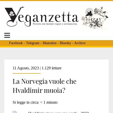
Facebook
-
Telegram
-
Mastodon
-
Bluesky
-
Archive
Tag:
11 Agosto, 2023 | 1.129 letture
La Norvegia vuole che
<span>orca</span>
Hvaldimir muoia?
Si legge in circa:
< 1
minuto