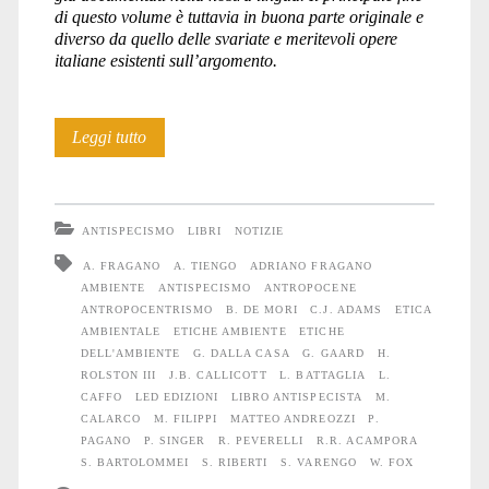
di questo volume è tuttavia in buona parte originale e
diverso da quello delle svariate e meritevoli opere
italiane esistenti sull’argomento.
Etiche
Leggi tutto
dell’ambiente
–
ANTISPECISMO
LIBRI
NOTIZIE
voci
A. FRAGANO
A. TIENGO
ADRIANO FRAGANO
AMBIENTE
ANTISPECISMO
ANTROPOCENE
e
ANTROPOCENTRISMO
B. DE MORI
C.J. ADAMS
ETICA
prospettive
AMBIENTALE
ETICHE AMBIENTE
ETICHE
DELL'AMBIENTE
G. DALLA CASA
G. GAARD
H.
ROLSTON III
J.B. CALLICOTT
L. BATTAGLIA
L.
CAFFO
LED EDIZIONI
LIBRO ANTISPECISTA
M.
CALARCO
M. FILIPPI
MATTEO ANDREOZZI
P.
PAGANO
P. SINGER
R. PEVERELLI
R.R. ACAMPORA
S. BARTOLOMMEI
S. RIBERTI
S. VARENGO
W. FOX