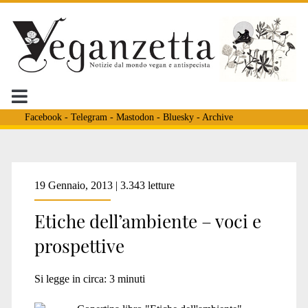
Facebook
-
Telegram
-
Mastodon
-
Bluesky
-
Archive
Tag:
19 Gennaio, 2013 | 3.343 letture
Etiche dell’ambiente – voci e
<span>S.
prospettive
Varengo</span>
Si legge in circa:
3
minuti