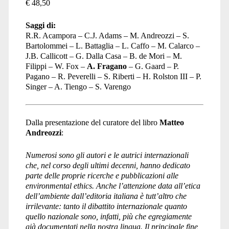
€ 48,50
Saggi di:
R.R. Acampora – C.J. Adams – M. Andreozzi – S.
Bartolommei – L. Battaglia – L. Caffo – M. Calarco –
J.B. Callicott – G. Dalla Casa – B. de Mori – M.
Filippi – W. Fox –
A. Fragano
– G. Gaard – P.
Pagano – R. Peverelli – S. Riberti – H. Rolston III – P.
Singer – A. Tiengo – S. Varengo
Dalla presentazione del curatore del libro
Matteo
Andreozzi
:
Numerosi sono gli autori e le autrici internazionali
che, nel corso degli ultimi decenni, hanno dedicato
parte delle proprie ricerche e pubblicazioni alle
environmental ethics. Anche l’attenzione data all’etica
dell’ambiente dall’editoria italiana è tutt’altro che
irrilevante: tanto il dibattito internazionale quanto
quello nazionale sono, infatti, più che egregiamente
già documentati nella nostra lingua. Il principale fine