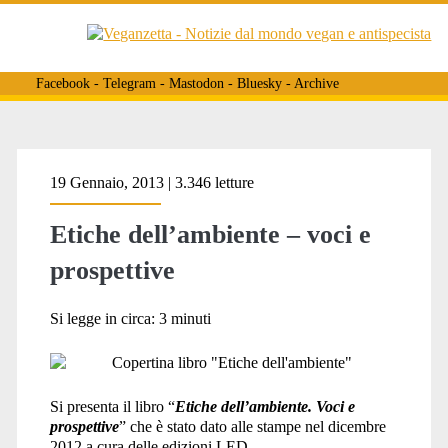
Facebook
-
Telegram
-
Mastodon
-
Bluesky
-
Archive
Tag:
19 Gennaio, 2013 | 3.346 letture
Etiche dell’ambiente – voci e
<span>L.
prospettive
Caffo</span>
Si legge in circa:
3
minuti
Si presenta il libro “
Etiche dell’ambiente. Voci e
prospettive
” che è stato dato alle stampe nel dicembre
2012 a cura delle edizioni LED.