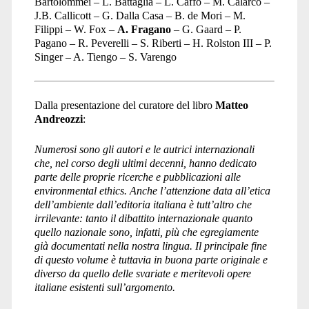
Bartolommei – L. Battaglia – L. Caffo – M. Calarco –
J.B. Callicott – G. Dalla Casa – B. de Mori – M.
Filippi – W. Fox –
A. Fragano
– G. Gaard – P.
Pagano – R. Peverelli – S. Riberti – H. Rolston III – P.
Singer – A. Tiengo – S. Varengo
Dalla presentazione del curatore del libro
Matteo
Andreozzi
:
Numerosi sono gli autori e le autrici internazionali
che, nel corso degli ultimi decenni, hanno dedicato
parte delle proprie ricerche e pubblicazioni alle
environmental ethics. Anche l’attenzione data all’etica
dell’ambiente dall’editoria italiana è tutt’altro che
irrilevante: tanto il dibattito internazionale quanto
quello nazionale sono, infatti, più che egregiamente
già documentati nella nostra lingua. Il principale fine
di questo volume è tuttavia in buona parte originale e
diverso da quello delle svariate e meritevoli opere
italiane esistenti sull’argomento.