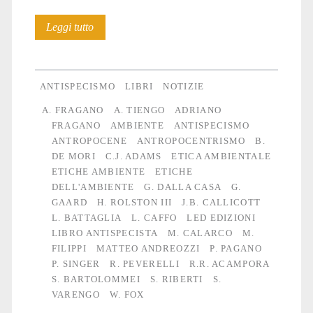
Etiche
Leggi tutto
dell’ambiente
–
ANTISPECISMO
LIBRI
NOTIZIE
voci
A. FRAGANO
A. TIENGO
ADRIANO
FRAGANO
AMBIENTE
ANTISPECISMO
e
ANTROPOCENE
ANTROPOCENTRISMO
B.
prospettive
DE MORI
C.J. ADAMS
ETICA AMBIENTALE
ETICHE AMBIENTE
ETICHE
DELL'AMBIENTE
G. DALLA CASA
G.
GAARD
H. ROLSTON III
J.B. CALLICOTT
L. BATTAGLIA
L. CAFFO
LED EDIZIONI
LIBRO ANTISPECISTA
M. CALARCO
M.
FILIPPI
MATTEO ANDREOZZI
P. PAGANO
P. SINGER
R. PEVERELLI
R.R. ACAMPORA
S. BARTOLOMMEI
S. RIBERTI
S.
VARENGO
W. FOX