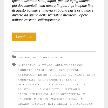
quello nazionale sono, infatti, più che egregiamente
già documentati nella nostra lingua. Il principale fine
di questo volume è tuttavia in buona parte originale e
diverso da quello delle svariate e meritevoli opere
italiane esistenti sull’argomento.
Etiche
Leggi tutto
dell’ambiente
–
ANTISPECISMO
LIBRI
NOTIZIE
voci
A. FRAGANO
A. TIENGO
ADRIANO FRAGANO
AMBIENTE
ANTISPECISMO
ANTROPOCENE
e
ANTROPOCENTRISMO
B. DE MORI
C.J. ADAMS
ETICA
prospettive
AMBIENTALE
ETICHE AMBIENTE
ETICHE
DELL'AMBIENTE
G. DALLA CASA
G. GAARD
H.
ROLSTON III
J.B. CALLICOTT
L. BATTAGLIA
L.
CAFFO
LED EDIZIONI
LIBRO ANTISPECISTA
M.
CALARCO
M. FILIPPI
MATTEO ANDREOZZI
P.
PAGANO
P. SINGER
R. PEVERELLI
R.R. ACAMPORA