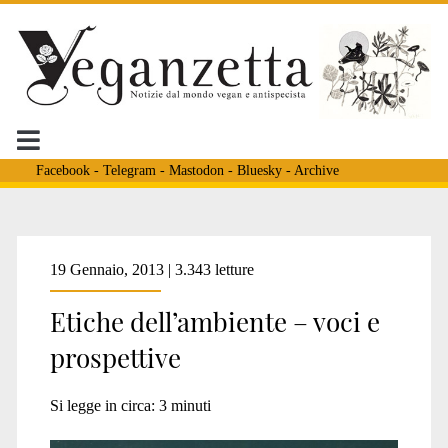
Facebook
-
Telegram
-
Mastodon
-
Bluesky
-
Archive
Tag:
19 Gennaio, 2013 | 3.343 letture
Etiche dell’ambiente – voci e
<span>led
prospettive
edizioni</span>
Si legge in circa:
3
minuti