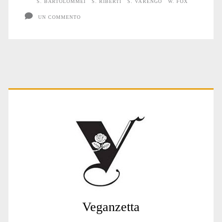
S. BARTOLOMMEI
S. RIBERTI
S. VARENGO
W. FOX
UN COMMENTO
Primary
Sidebar
Veganzetta