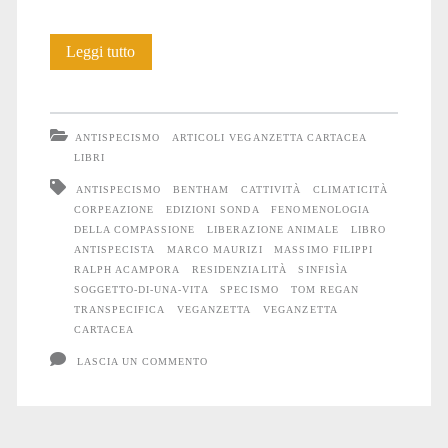
Compassione,
Leggi tutto
non
pietà
ANTISPECISMO
ARTICOLI VEGANZETTA CARTACEA
LIBRI
ANTISPECISMO
BENTHAM
CATTIVITÀ
CLIMATICITÀ
CORPEAZIONE
EDIZIONI SONDA
FENOMENOLOGIA
DELLA COMPASSIONE
LIBERAZIONE ANIMALE
LIBRO
ANTISPECISTA
MARCO MAURIZI
MASSIMO FILIPPI
RALPH ACAMPORA
RESIDENZIALITÀ
SINFISÌA
SOGGETTO-DI-UNA-VITA
SPECISMO
TOM REGAN
TRANSPECIFICA
VEGANZETTA
VEGANZETTA
CARTACEA
LASCIA UN COMMENTO