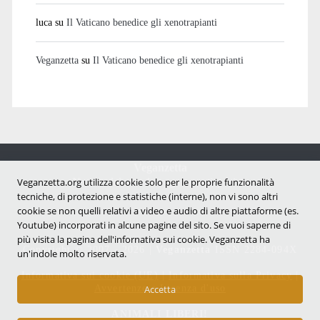
luca
su
Il Vaticano benedice gli xenotrapianti
Veganzetta
su
Il Vaticano benedice gli xenotrapianti
Veganzetta
Notizie dal mondo vegan e antispecista
Veganzetta.org utilizza cookie solo per le proprie funzionalità
tecniche, di protezione e statistiche (interne), non vi sono altri
cookie se non quelli relativi a video e audio di altre piattaforme (es.
Youtube) incorporati in alcune pagine del sito. Se vuoi saperne di
più visita la pagina dell'infornativa sui cookie. Veganzetta ha
Copyright © 2007 - 2026 |
Veganzetta
ISSN 2284-094X
un'indole molto riservata.
Informativa sui cookie (UE)
|
Informativa sulla Privacy
|
Avvertenze e Licenza d'uso
Accetta
ANIMALI LIBERI!