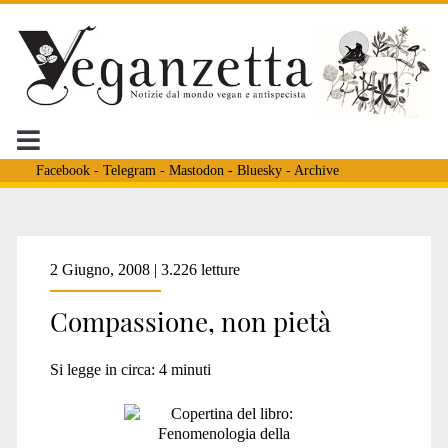
Facebook
-
Telegram
-
Mastodon
-
Bluesky
-
Archive
Tag:
2 Giugno, 2008 | 3.226 letture
Compassione, non pietà
<span>residenzialità</
Si legge in circa:
4
minuti