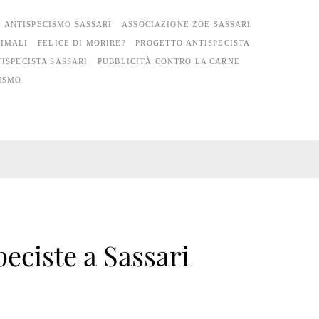
ANTISPECISMO SASSARI
ASSOCIAZIONE ZOE SASSARI
NIMALI
FELICE DI MORIRE?
PROGETTO ANTISPECISTA
ISPECISTA SASSARI
PUBBLICITÀ CONTRO LA CARNE
ISMO
peciste a Sassari