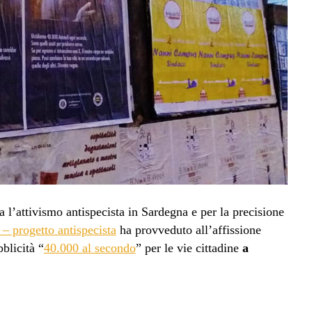
a l’attivismo antispecista in Sardegna e per la precisione
– progetto antispecista
ha provveduto all’affissione
blicità “
40.000 al secondo
” per le vie cittadine
a