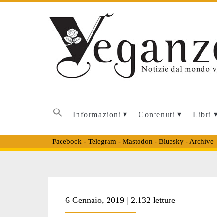
Informazioni
Contenuti
Libri
Facebook
-
Telegram
-
Mastodon
-
Bluesky
-
Archive
Tag:
6 Gennaio, 2019 | 2.132 letture
<span>pubblicità