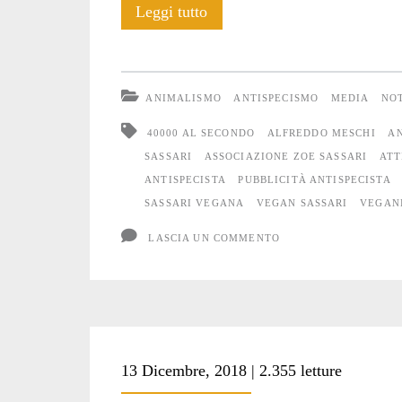
50
Leggi tutto
pubblicità
antispeciste
ANIMALISMO
ANTISPECISMO
MEDIA
NOT
a
40000 AL SECONDO
ALFREDDO MESCHI
A
Sassari
SASSARI
ASSOCIAZIONE ZOE SASSARI
ATT
ANTISPECISTA
PUBBLICITÀ ANTISPECISTA
per
SASSARI VEGANA
VEGAN SASSARI
VEGAN
chiudere
LASCIA UN COMMENTO
il
2018
13 Dicembre, 2018 | 2.355 letture