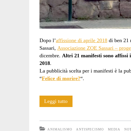
Dopo l’
affissione di aprile 2018
di ben 21 
Sassari,
Associazione ZOE Sassari – proget
dicembre.
Altri 21 manifesti sono affissi
2018
.
La pubblicità scelta per i manifesti è la pub
“
Felice di morire?
“.
21
Leggi tutto
pubblicità
antispeciste
ANIMALISMO
ANTISPECISMO
MEDIA
NOT