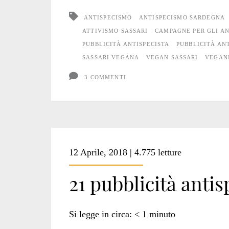
a
ANTISPECISMO
ANTISPECISMO SARDEGNA
Sassari
ATTIVISMO SASSARI
CAMPAGNE PER GLI A
PUBBLICITÀ ANTISPECISTA
PUBBLICITÀ ANT
#2
SASSARI VEGANA
VEGAN SASSARI
VEGAN
3 COMMENTI
12 Aprile, 2018 | 4.775 letture
21 pubblicità antis
Si legge in circa:
< 1
minuto