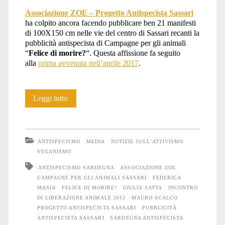
Associazione ZOE – Progetto Antispecista Sassari
liberazione
ha colpito ancora facendo pubblicare ben 21 manifesti
di 100X150 cm nelle vie del centro di Sassari recanti la
pubblicità antispecista di Campagne per gli animali
“
Felice di morire?
“. Questa affissione fa seguito
animale
alla
prima avvenuta nell’aprile 2017
.
21
Leggi tutto
2012</span>
pubblicità
antispeciste
ANTISPECISMO
MEDIA
NOTIZIE SULL'ATTIVISMO
a
VEGANISMO
ANTISPECISMO SARDEGNA
ASSOCIAZIONE ZOE
Sassari
CAMPAGNE PER GLI ANIMALI SASSARI
FEDERICA
MASIA
FELICE DI MORIRE?
GIULIA SATTA
INCONTRO
DI LIBERAZIONE ANIMALE 2012
MAURO SCALCO
PROGETTO ANTISPECISTA SASSARI
PUBBLICITÀ
ANTISPECISTA SASSARI
SARDEGNA ANTISPECISTA