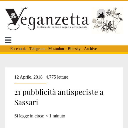
Facebook
-
Telegram
-
Mastodon
-
Bluesky
-
Archive
Tag:
12 Aprile, 2018 | 4.775 letture
21 pubblicità antispeciste a
<span>incontro
Sassari
di
Si legge in circa:
< 1
minuto