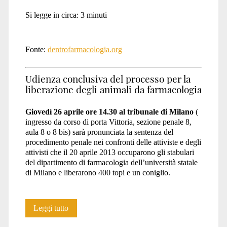
Si legge in circa:
3
minuti
milano</span>
Fonte:
dentrofarmacologia.org
Udienza conclusiva del processo per la
liberazione degli animali da farmacologia
Giovedì 26 aprile ore 14.30 al tribunale di Milano
(
ingresso da corso di porta Vittoria, sezione penale 8,
aula 8 o 8 bis) sarà pronunciata la sentenza del
procedimento penale nei confronti delle attiviste e degli
attivisti che il 20 aprile 2013 occuparono gli stabulari
del dipartimento di farmacologia dell’università statale
di Milano e liberarono 400 topi e un coniglio.
Processo
Leggi tutto
contro