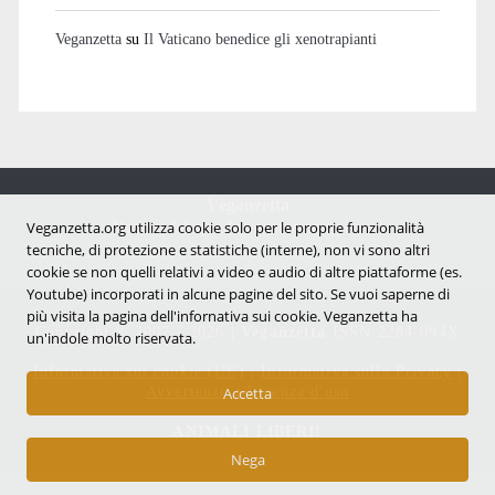
Veganzetta
su
Il Vaticano benedice gli xenotrapianti
Veganzetta
Notizie dal mondo vegan e antispecista
Veganzetta.org utilizza cookie solo per le proprie funzionalità
tecniche, di protezione e statistiche (interne), non vi sono altri
cookie se non quelli relativi a video e audio di altre piattaforme (es.
Youtube) incorporati in alcune pagine del sito. Se vuoi saperne di
più visita la pagina dell'infornativa sui cookie. Veganzetta ha
Copyright © 2007 - 2026 |
Veganzetta
ISSN 2284-094X
un'indole molto riservata.
Informativa sui cookie (UE)
|
Informativa sulla Privacy
|
Avvertenze e Licenza d'uso
Accetta
ANIMALI LIBERI!
Nega