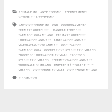
l’occupazione
ANIMALISMO
ANTISPECISMO
APPUNTAMENTI
di
NOTIZIE SULL'ATTIVISMO
ANTIVIVISEZIONISMO
CNR
COORDINAMENTO
Farmacologia:
FERMARE GREEN HILL
DANIELE TEDESCHI
udienza
FARMACOLOGIA MILANO
FERMARE GREENHILL
LIBERAZIONE ANIMALE
LIBERAZIONE ANIMALI
conclusiva
MALTRATTAMENTO ANIMALI
OCCUPAZIONE
FARMACOLOGIA
OCCUPAZIONE STABULARIO MILANO
e
PROCESSO LIBERAZIONE ANIMALI
PROCESSO
STABULARIO MILANO
SPERIMENTAZIONE ANIMALE
sentenza
TRIBUNALE DI MILANO
UNIVERSITÀ DEGLI STUDI DI
MILANO
VIVISEZIONE ANIMALI
VIVISEZIONE MILANO
2 COMMENTI