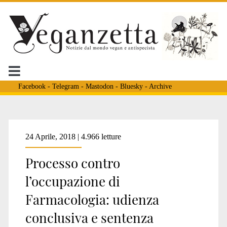
Facebook
-
Telegram
-
Mastodon
-
Bluesky
-
Archive
Tag:
24 Aprile, 2018 | 4.966 letture
Processo contro
<span>processo
l’occupazione di
Farmacologia: udienza
stabulario
conclusiva e sentenza