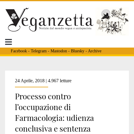
Facebook
-
Telegram
-
Mastodon
-
Bluesky
-
Archive
Tag:
24 Aprile, 2018 | 4.967 letture
Processo contro
<span>tribunale
l’occupazione di
Farmacologia: udienza
di
conclusiva e sentenza