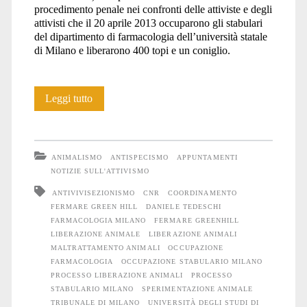
procedimento penale nei confronti delle attiviste e degli
attivisti che il 20 aprile 2013 occuparono gli stabulari
del dipartimento di farmacologia dell’università statale
di Milano e liberarono 400 topi e un coniglio.
Processo
Leggi tutto
contro
l’occupazione
ANIMALISMO
ANTISPECISMO
APPUNTAMENTI
di
NOTIZIE SULL'ATTIVISMO
ANTIVIVISEZIONISMO
CNR
COORDINAMENTO
Farmacologia:
FERMARE GREEN HILL
DANIELE TEDESCHI
udienza
FARMACOLOGIA MILANO
FERMARE GREENHILL
LIBERAZIONE ANIMALE
LIBERAZIONE ANIMALI
conclusiva
MALTRATTAMENTO ANIMALI
OCCUPAZIONE
FARMACOLOGIA
OCCUPAZIONE STABULARIO MILANO
e
PROCESSO LIBERAZIONE ANIMALI
PROCESSO
STABULARIO MILANO
SPERIMENTAZIONE ANIMALE
sentenza
TRIBUNALE DI MILANO
UNIVERSITÀ DEGLI STUDI DI