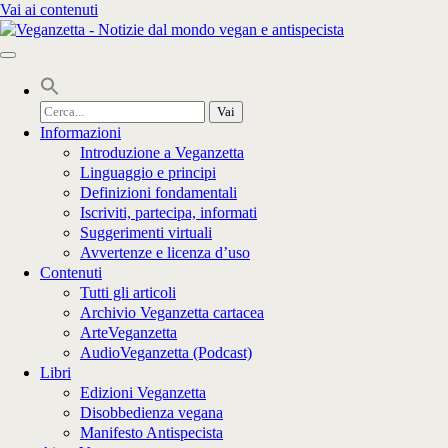
Vai ai contenuti
Cerca
per:
Informazioni
Introduzione a Veganzetta
Linguaggio e principi
Definizioni fondamentali
Iscriviti, partecipa, informati
Suggerimenti virtuali
Avvertenze e licenza d’uso
Contenuti
Tutti gli articoli
Archivio Veganzetta cartacea
ArteVeganzetta
AudioVeganzetta (Podcast)
Libri
Edizioni Veganzetta
Disobbedienza vegana
Manifesto Antispecista