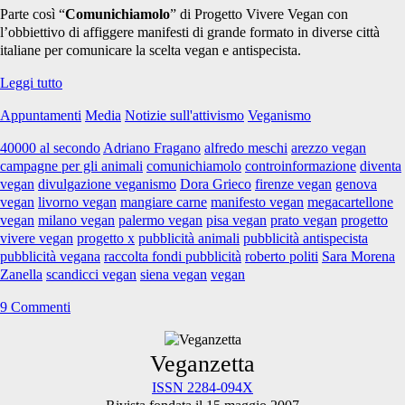
Parte così “
Comunichiamolo
” di Progetto Vivere Vegan con
l’obbiettivo di affiggere manifesti di grande formato in diverse città
italiane per comunicare la scelta vegan e antispecista.
COMUNICHIAMOLO.
Leggi tutto
Un
Appuntamenti
Media
Notizie sull'attivismo
Veganismo
manifesto
vegan!
40000 al secondo
Adriano Fragano
alfredo meschi
arezzo vegan
campagne per gli animali
comunichiamolo
controinformazione
diventa
vegan
divulgazione veganismo
Dora Grieco
firenze vegan
genova
vegan
livorno vegan
mangiare carne
manifesto vegan
megacartellone
vegan
milano vegan
palermo vegan
pisa vegan
prato vegan
progetto
vivere vegan
progetto x
pubblicità animali
pubblicità antispecista
pubblicità vegana
raccolta fondi pubblicità
roberto politi
Sara Morena
Zanella
scandicci vegan
siena vegan
vegan
9 Commenti
Primary
Veganzetta
ISSN 2284-094X