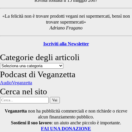
Rivista fondata il 15 maggio 2007
Sidebar
«La felicità non è trovare prodotti vegani nei supermercati, bensì non
trovare supermercati»
Adriano Fragano
Iscriviti alla Newsletter
Categorie degli articoli
Categorie
degli
Podcast di Veganzetta
articoli
AudioVeganzetta
Cerca nel sito
Cerca
per:
Veganzetta
non ha pubblicità commerciali e non richiede o riceve
alcun finanziamento pubblico.
Sostieni il suo lavoro
: un aiuto anche piccolo è importante.
FAI UNA DONAZIONE