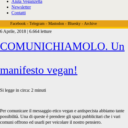
Aiuta Veganzetta
Newsletter
Contatti
Facebook
-
Telegram
-
Mastodon
-
Bluesky
-
Archive
6 Aprile, 2018 | 6.664 letture
Tag:
COMUNICHIAMOLO. Un
<span>pisa
manifesto vegan!
vegan</span>
Si legge in circa:
2
minuti
Per comunicare il messaggio etico vegan e antispecista abbiamo tante
possibilità. Una di queste è prendere gli spazi pubblicitari che i vari
comuni offrono ed usarli per veicolare il nostro pensiero.