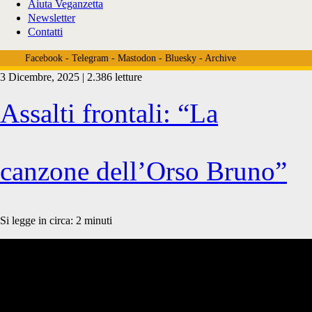
Aiuta Veganzetta
Newsletter
Contatti
Facebook
-
Telegram
-
Mastodon
-
Bluesky
-
Archive
3 Dicembre, 2025 | 2.386 letture
Tag:
Assalti frontali: “La
<span>orsi
canzone dell’Orso Bruno”
trentino</span>
Si legge in circa:
2
minuti