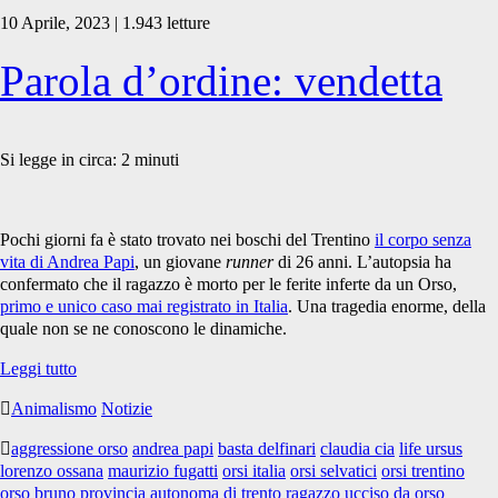
10 Aprile, 2023 | 1.943 letture
Parola d’ordine: vendetta
Si legge in circa:
2
minuti
Pochi giorni fa è stato trovato nei boschi del Trentino
il corpo senza
vita di Andrea Papi
, un giovane
runner
di 26 anni. L’autopsia ha
confermato che il ragazzo è morto per le ferite inferte da un Orso,
primo e unico caso mai registrato in Italia
. Una tragedia enorme, della
quale non se ne conoscono le dinamiche.
Parola
Leggi tutto
d’ordine:
Animalismo
Notizie
vendetta
aggressione orso
andrea papi
basta delfinari
claudia cia
life ursus
lorenzo ossana
maurizio fugatti
orsi italia
orsi selvatici
orsi trentino
orso bruno
provincia autonoma di trento
ragazzo ucciso da orso