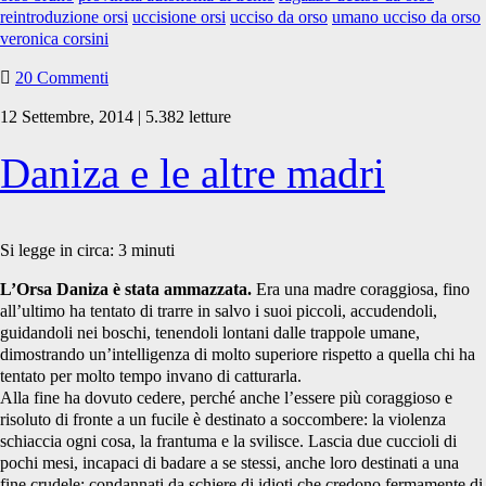
reintroduzione orsi
uccisione orsi
ucciso da orso
umano ucciso da orso
veronica corsini
20 Commenti
12 Settembre, 2014 | 5.382 letture
Daniza e le altre madri
Si legge in circa:
3
minuti
L’Orsa Daniza è stata ammazzata.
Era una madre coraggiosa, fino
all’ultimo ha tentato di trarre in salvo i suoi piccoli, accudendoli,
guidandoli nei boschi, tenendoli lontani dalle trappole umane,
dimostrando un’intelligenza di molto superiore rispetto a quella chi ha
tentato per molto tempo invano di catturarla.
Alla fine ha dovuto cedere, perché anche l’essere più coraggioso e
risoluto di fronte a un fucile è destinato a soccombere: la violenza
schiaccia ogni cosa, la frantuma e la svilisce. Lascia due cuccioli di
pochi mesi, incapaci di badare a se stessi, anche loro destinati a una
fine crudele: condannati da schiere di idioti che credono fermamente di