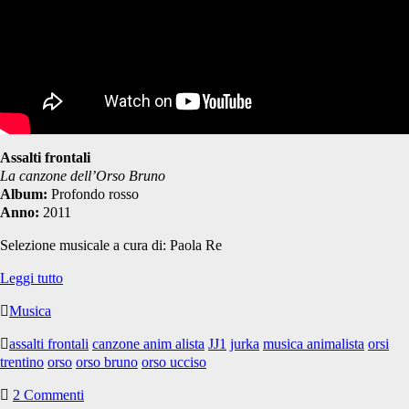
Assalti frontali
La canzone dell’Orso Bruno
Album:
Profondo rosso
Anno:
2011
Selezione musicale a cura di: Paola Re
Assalti
Leggi tutto
frontali:
Musica
“La
canzone
assalti frontali
canzone anim alista
JJ1
jurka
musica animalista
orsi
dell’Orso
trentino
orso
orso bruno
orso ucciso
Bruno”
2 Commenti