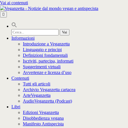
Vai ai contenuti
Cerca
per:
Informazioni
Introduzione a Veganzetta
Linguaggio e principi
Definizioni fondamentali
Iscriviti, partecipa, informati
Suggerimenti virtuali
Avvertenze e licenza d’uso
Contenuti
Tutti gli articoli
Archivio Veganzetta cartacea
ArteVeganzetta
AudioVeganzetta (Podcast)
Libri
Edizioni Veganzetta
Disobbedienza vegana
Manifesto Antispecista