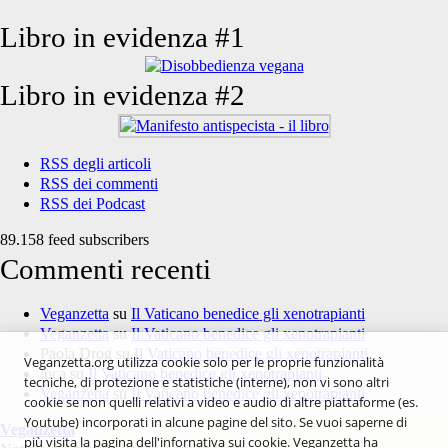
Libro in evidenza #1
Libro in evidenza #2
RSS degli articoli
RSS dei commenti
RSS dei Podcast
89.158 feed subscribers
Commenti recenti
Veganzetta
su
Il Vaticano benedice gli xenotrapianti
Veganzetta
su
Il Vaticano benedice gli xenotrapianti
Paola Drog
su
Il Vaticano benedice gli xenotrapianti
Veganzetta.org utilizza cookie solo per le proprie funzionalità
luca
su
Il Vaticano benedice gli xenotrapianti
tecniche, di protezione e statistiche (interne), non vi sono altri
Veganzetta
su
Il Vaticano benedice gli xenotrapianti
cookie se non quelli relativi a video e audio di altre piattaforme (es.
Youtube) incorporati in alcune pagine del sito. Se vuoi saperne di
Veganzetta
più visita la pagina dell'infornativa sui cookie. Veganzetta ha