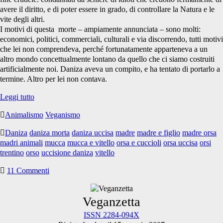
avere il diritto, e di poter essere in grado, di controllare la Natura e le
vite degli altri.
I motivi di questa morte – ampiamente annunciata – sono molti:
economici, politici, commerciali, culturali e via discorrendo, tutti motivi
che lei non comprendeva, perché fortunatamente apparteneva a un
altro mondo concettualmente lontano da quello che ci siamo costruiti
artificialmente noi. Daniza aveva un compito, e ha tentato di portarlo a
termine. Altro per lei non contava.
Daniza
Leggi tutto
e
Animalismo
Veganismo
le
altre
Daniza
daniza morta
daniza uccisa
madre
madre e figlio
madre orsa
madri
madri animali
mucca
mucca e vitello
orsa e cuccioli
orsa uccisa
orsi
trentino
orso
uccisione daniza
vitello
11 Commenti
Primary
Veganzetta
ISSN 2284-094X