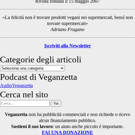
Rivista fondata il 15 maggio 2007
Sidebar
«La felicità non è trovare prodotti vegani nei supermercati, bensì non
trovare supermercati»
Adriano Fragano
Iscriviti alla Newsletter
Categorie degli articoli
Categorie
degli
Podcast di Veganzetta
articoli
AudioVeganzetta
Cerca nel sito
Cerca
per:
Veganzetta
non ha pubblicità commerciali e non richiede o riceve
alcun finanziamento pubblico.
Sostieni il suo lavoro
: un aiuto anche piccolo è importante.
FAI UNA DONAZIONE