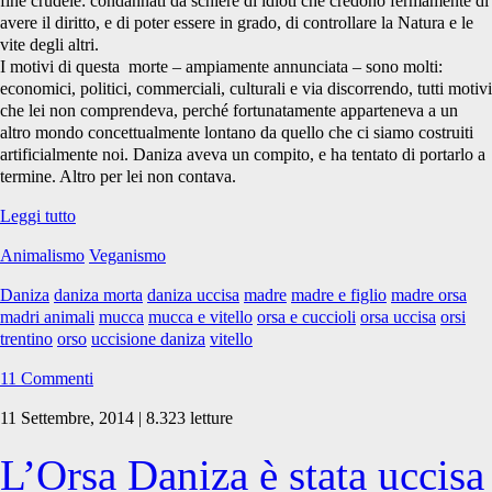
fine crudele: condannati da schiere di idioti che credono fermamente di
avere il diritto, e di poter essere in grado, di controllare la Natura e le
vite degli altri.
I motivi di questa morte – ampiamente annunciata – sono molti:
economici, politici, commerciali, culturali e via discorrendo, tutti motivi
che lei non comprendeva, perché fortunatamente apparteneva a un
altro mondo concettualmente lontano da quello che ci siamo costruiti
artificialmente noi. Daniza aveva un compito, e ha tentato di portarlo a
termine. Altro per lei non contava.
Daniza
Leggi tutto
e
Animalismo
Veganismo
le
altre
Daniza
daniza morta
daniza uccisa
madre
madre e figlio
madre orsa
madri
madri animali
mucca
mucca e vitello
orsa e cuccioli
orsa uccisa
orsi
trentino
orso
uccisione daniza
vitello
11 Commenti
11 Settembre, 2014 | 8.323 letture
L’Orsa Daniza è stata uccisa