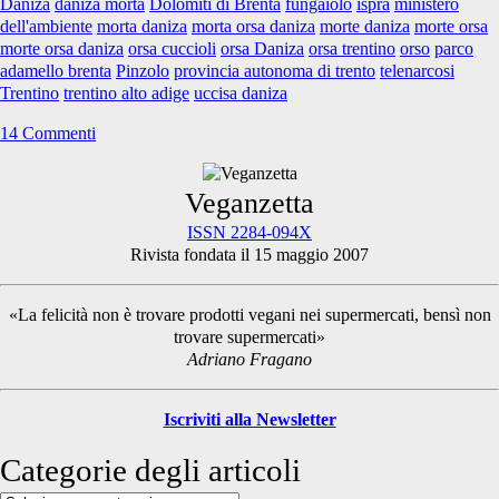
Daniza
daniza morta
Dolomiti di Brenta
fungaiolo
ispra
ministero
dell'ambiente
morta daniza
morta orsa daniza
morte daniza
morte orsa
morte orsa daniza
orsa cuccioli
orsa Daniza
orsa trentino
orso
parco
adamello brenta
Pinzolo
provincia autonoma di trento
telenarcosi
Trentino
trentino alto adige
uccisa daniza
14 Commenti
Primary
Veganzetta
ISSN 2284-094X
Rivista fondata il 15 maggio 2007
Sidebar
«La felicità non è trovare prodotti vegani nei supermercati, bensì non
trovare supermercati»
Adriano Fragano
Iscriviti alla Newsletter
Categorie degli articoli