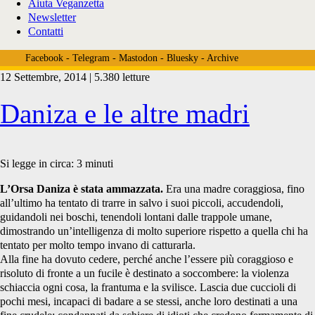
Aiuta Veganzetta
Newsletter
Contatti
Facebook
-
Telegram
-
Mastodon
-
Bluesky
-
Archive
12 Settembre, 2014 | 5.380 letture
Tag:
Daniza e le altre madri
<span>Daniza</span>
Si legge in circa:
3
minuti
L’Orsa Daniza è stata ammazzata.
Era una madre coraggiosa, fino
all’ultimo ha tentato di trarre in salvo i suoi piccoli, accudendoli,
guidandoli nei boschi, tenendoli lontani dalle trappole umane,
dimostrando un’intelligenza di molto superiore rispetto a quella chi ha
tentato per molto tempo invano di catturarla.
Alla fine ha dovuto cedere, perché anche l’essere più coraggioso e
risoluto di fronte a un fucile è destinato a soccombere: la violenza
schiaccia ogni cosa, la frantuma e la svilisce. Lascia due cuccioli di
pochi mesi, incapaci di badare a se stessi, anche loro destinati a una