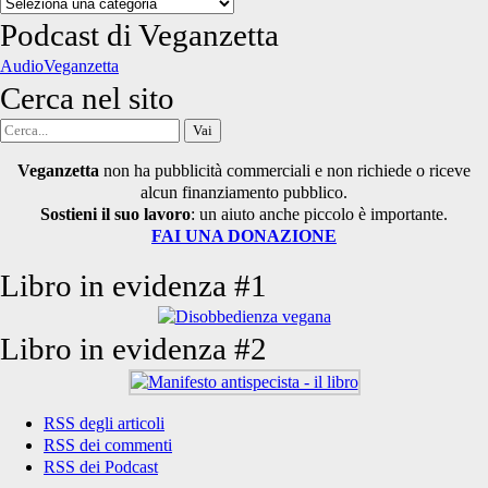
Categorie
degli
Podcast di Veganzetta
articoli
AudioVeganzetta
Cerca nel sito
Cerca
per:
Veganzetta
non ha pubblicità commerciali e non richiede o riceve
alcun finanziamento pubblico.
Sostieni il suo lavoro
: un aiuto anche piccolo è importante.
FAI UNA DONAZIONE
Libro in evidenza #1
Libro in evidenza #2
RSS degli articoli
RSS dei commenti
RSS dei Podcast