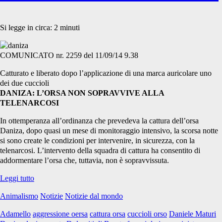
Si legge in circa:
2
minuti
COMUNICATO nr. 2259 del 11/09/14 9.38
Catturato e liberato dopo l’applicazione di una marca auricolare uno
dei due cuccioli
DANIZA: L’ORSA NON SOPRAVVIVE ALLA
TELENARCOSI
In ottemperanza all’ordinanza che prevedeva la cattura dell’orsa
Daniza, dopo quasi un mese di monitoraggio intensivo, la scorsa notte
si sono create le condizioni per intervenire, in sicurezza, con la
telenarcosi. L’intervento della squadra di cattura ha consentito di
addormentare l’orsa che, tuttavia, non è sopravvissuta.
L’Orsa
Leggi tutto
Daniza
Animalismo
Notizie
Notizie dal mondo
è
stata
Adamello
aggressione oersa
cattura orsa
cuccioli orso
Daniele Maturi
uccisa