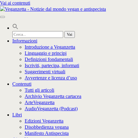
Vai ai contenuti
Cerca
per:
Informazioni
Introduzione a Veganzetta
Linguaggio e principi
Definizioni fondamentali
Iscriviti, partecipa, informati
Suggerimenti virtuali
Avvertenze e licenza d’uso
Contenuti
Tutti gli articoli
Archivio Veganzetta cartacea
ArteVeganzetta
AudioVeganzetta (Podcast)
Libri
Edizioni Veganzetta
Disobbedienza vegana
Manifesto Antispecista