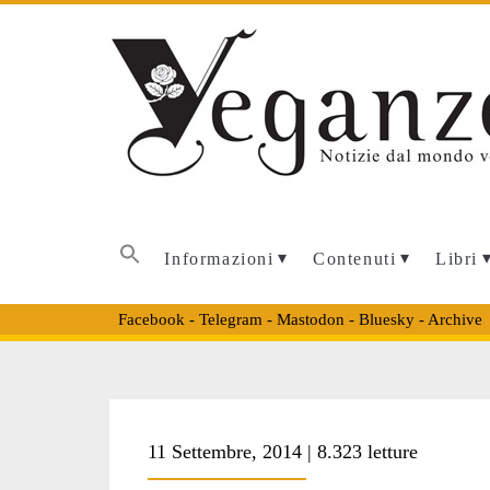
Informazioni
Contenuti
Libri
Facebook
-
Telegram
-
Mastodon
-
Bluesky
-
Archive
Tag:
11 Settembre, 2014 | 8.323 letture
<span>orsa