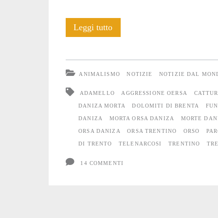
L’Orsa
Leggi tutto
Daniza
è
ANIMALISMO
NOTIZIE
NOTIZIE DAL MON
stata
ADAMELLO
AGGRESSIONE OERSA
CATTUR
uccisa
DANIZA MORTA
DOLOMITI DI BRENTA
FUN
DANIZA
MORTA ORSA DANIZA
MORTE DAN
ORSA DANIZA
ORSA TRENTINO
ORSO
PA
DI TRENTO
TELENARCOSI
TRENTINO
TRE
14 COMMENTI