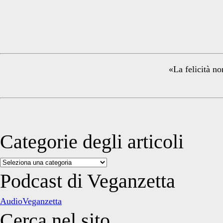
Primary
Sidebar
«La felicità no
Categorie degli articoli
Categorie
degli
Podcast di Veganzetta
articoli
AudioVeganzetta
Cerca nel sito