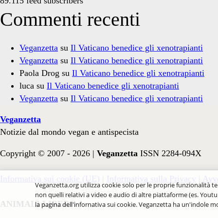
89.115 feed subscribers
Commenti recenti
Veganzetta
su
Il Vaticano benedice gli xenotrapianti
Veganzetta
su
Il Vaticano benedice gli xenotrapianti
Paola Drog
su
Il Vaticano benedice gli xenotrapianti
luca
su
Il Vaticano benedice gli xenotrapianti
Veganzetta
su
Il Vaticano benedice gli xenotrapianti
Veganzetta
Notizie dal mondo vegan e antispecista
Copyright © 2007 - 2026 |
Veganzetta
ISSN 2284-094X
Informativa sui cookie (UE)
|
Informativa sulla Privacy
|
Avve
Veganzetta.org utilizza cookie solo per le proprie funzionalità te
non quelli relativi a video e audio di altre piattaforme (es. Youtu
ANIMALI LIBERI!
la pagina dell'infornativa sui cookie. Veganzetta ha un'indole mo