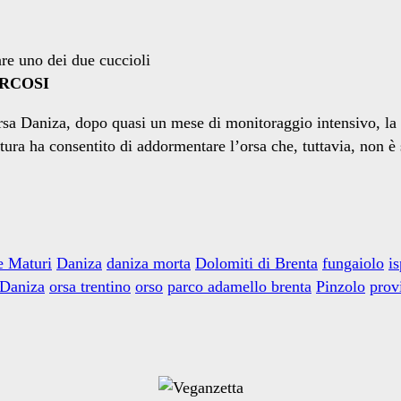
are uno dei due cuccioli
ARCOSI
sa Daniza, dopo quasi un mese di monitoraggio intensivo, la sc
ttura ha consentito di addormentare l’orsa che, tuttavia, non è
e Maturi
Daniza
daniza morta
Dolomiti di Brenta
fungaiolo
is
 Daniza
orsa trentino
orso
parco adamello brenta
Pinzolo
prov