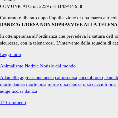
daniza</span>
COMUNICATO nr. 2259 del 11/09/14 9.38
Catturato e liberato dopo l’applicazione di una marca auricol
DANIZA: L’ORSA NON SOPRAVVIVE ALLA TELEN
In ottemperanza all’ordinanza che prevedeva la cattura dell’or
sicurezza, con la telenarcosi. L’intervento della squadra di ca
L’Orsa
Leggi tutto
Daniza
Animalismo
Notizie
Notizie dal mondo
è
stata
Adamello
aggressione oersa
cattura orsa
cuccioli orso
Daniel
uccisa
morte daniza
morte orsa
morte orsa daniza
orsa cuccioli
orsa
adige
uccisa daniza
14 Commenti