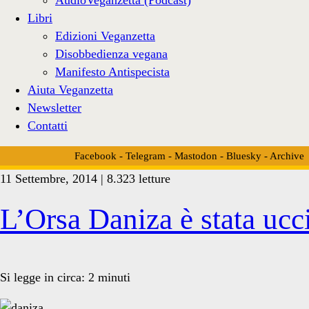
Libri
Edizioni Veganzetta
Disobbedienza vegana
Manifesto Antispecista
Aiuta Veganzetta
Newsletter
Contatti
Facebook
-
Telegram
-
Mastodon
-
Bluesky
-
Archive
11 Settembre, 2014 | 8.323 letture
Tag:
L’Orsa Daniza è stata ucc
<span>uccisa
Si legge in circa:
2
minuti