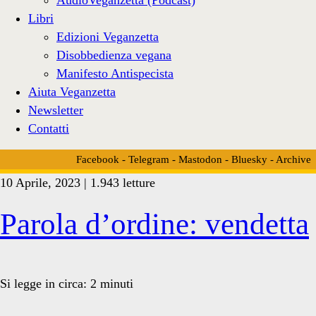
Libri
Edizioni Veganzetta
Disobbedienza vegana
Manifesto Antispecista
Aiuta Veganzetta
Newsletter
Contatti
Facebook
-
Telegram
-
Mastodon
-
Bluesky
-
Archive
10 Aprile, 2023 | 1.943 letture
Tag:
Parola d’ordine: vendetta
<span>reintroduzione
Si legge in circa:
2
minuti