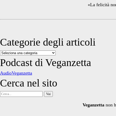
«La felicità no
Categorie degli articoli
Categorie
degli
Podcast di Veganzetta
articoli
AudioVeganzetta
Cerca nel sito
Cerca
per:
Veganzetta
non h