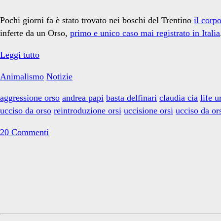
orsi</span>
Pochi giorni fa è stato trovato nei boschi del Trentino
il corp
inferte da un Orso,
primo e unico caso mai registrato in Italia
Parola
Leggi tutto
d’ordine:
Animalismo
Notizie
vendetta
aggressione orso
andrea papi
basta delfinari
claudia cia
life u
ucciso da orso
reintroduzione orsi
uccisione orsi
ucciso da or
20 Commenti
Primary
Sidebar