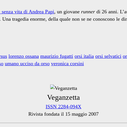
o senza vita di Andrea Papi
, un giovane
runner
di 26 anni. L’a
. Una tragedia enorme, della quale non se ne conoscono le di
rsus
lorenzo ossana
maurizio fugatti
orsi italia
orsi selvatici
or
so
umano ucciso da orso
veronica corsini
Veganzetta
ISSN 2284-094X
Rivista fondata il 15 maggio 2007