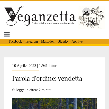
Facebook
-
Telegram
-
Mastodon
-
Bluesky
-
Archive
Tag:
10 Aprile, 2023 | 1.941 letture
Parola d’ordine: vendetta
<span>uccisione
Si legge in circa:
2
minuti
orsi</span>