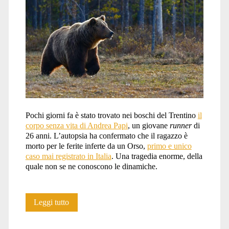
Pochi giorni fa è stato trovato nei boschi del Trentino
il
corpo senza vita di Andrea Papi
, un giovane
runner
di
26 anni. L’autopsia ha confermato che il ragazzo è
morto per le ferite inferte da un Orso,
primo e unico
caso mai registrato in Italia
. Una tragedia enorme, della
quale non se ne conoscono le dinamiche.
Parola
Leggi tutto
d’ordine: