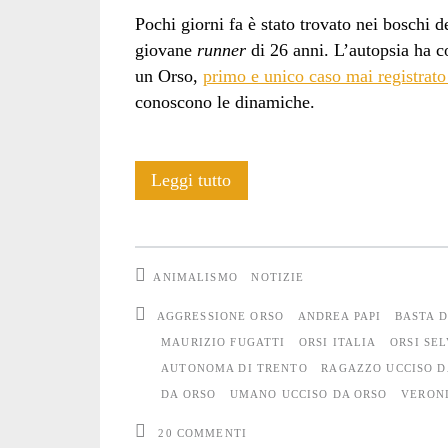
Pochi giorni fa è stato trovato nei boschi 
giovane
runner
di 26 anni. L’autopsia ha co
un Orso,
primo e unico caso mai registrato 
conoscono le dinamiche.
Parola
Leggi tutto
d’ordine:
vendetta
ANIMALISMO
NOTIZIE
AGGRESSIONE ORSO
ANDREA PAPI
BASTA D
MAURIZIO FUGATTI
ORSI ITALIA
ORSI SEL
AUTONOMA DI TRENTO
RAGAZZO UCCISO D
DA ORSO
UMANO UCCISO DA ORSO
VERONI
20 COMMENTI