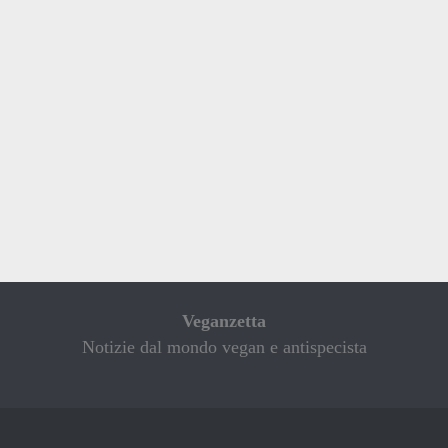
Veganzetta
Notizie dal mondo vegan e antispecista