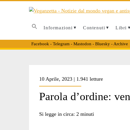
Informazioni
Contenuti
Libri
Facebook
-
Telegram
-
Mastodon
-
Bluesky
-
Archive
Tag:
10 Aprile, 2023 | 1.941 letture
<span>lorenzo
Parola d’ordine: ven
ossana</span>
Si legge in circa:
2
minuti