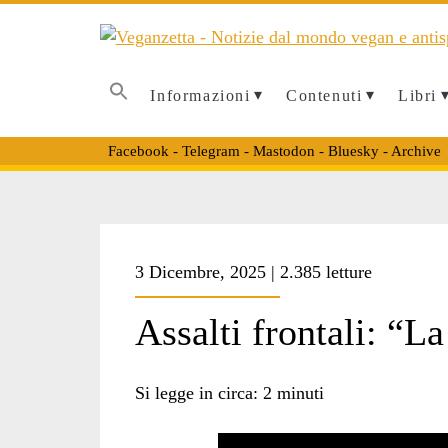
Informazioni
Contenuti
Libri
Facebook
-
Telegram
-
Mastodon
-
Bluesky
-
Archive
Tag:
3 Dicembre, 2025 | 2.385 letture
<span>jurka</span
Assalti frontali: “
Si legge in circa:
2
minuti