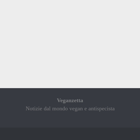
Veganzetta
Notizie dal mondo vegan e antispecista