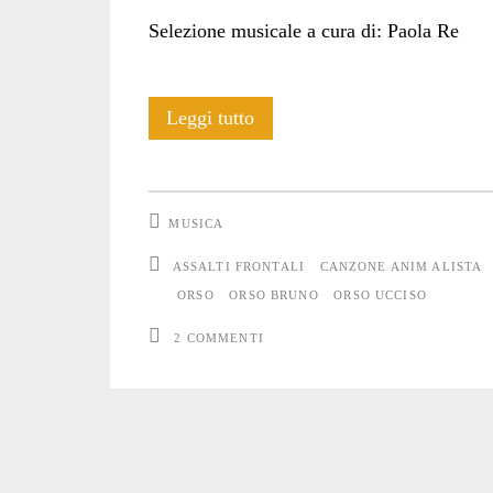
Selezione musicale a cura di: Paola Re
Assalti
Leggi tutto
frontali:
“La
MUSICA
canzone
ASSALTI FRONTALI
CANZONE ANIM ALISTA
dell’Orso
ORSO
ORSO BRUNO
ORSO UCCISO
Bruno”
2 COMMENTI