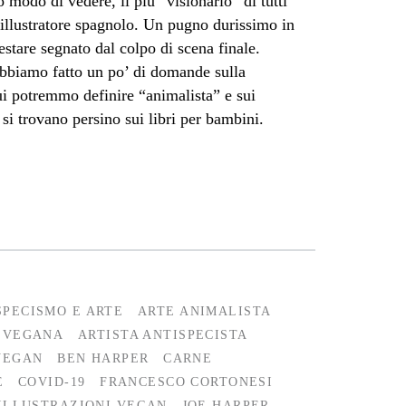
 modo di vedere, il più “visionario” di tutti
e illustratore spagnolo. Un pugno durissimo in
estare segnato dal colpo di scena finale.
bbiamo fatto un po’ di domande sulla
qui potremmo definire “animalista” e sui
si trovano persino sui libri per bambini.
SPECISMO E ARTE
ARTE ANIMALISTA
 VEGANA
ARTISTA ANTISPECISTA
VEGAN
BEN HARPER
CARNE
E
COVID-19
FRANCESCO CORTONESI
ILLUSTRAZIONI VEGAN
JOE HARPER