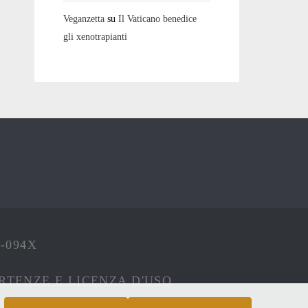
Veganzetta
su
Il Vaticano benedice
gli xenotrapianti
4-094X
RTENZE E LICENZA D'USO