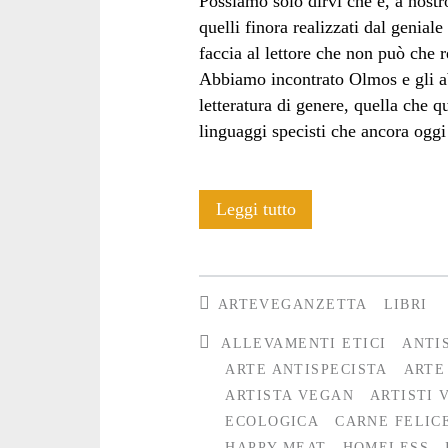
Possiamo solo dirvi che è, a nostro
quelli finora realizzati dal genial
faccia al lettore che non può che r
Abbiamo incontrato Olmos e gli a
letteratura di genere, quella che 
linguaggi specisti che ancora oggi 
“Happy
Leggi tutto
Meat”.
Intervista
ARTEVEGANZETTA
LIBRI
a
ALLEVAMENTI ETICI
ANTI
Roger
ARTE ANTISPECISTA
ARTE
ARTISTA VEGAN
ARTISTI 
Olmos
ECOLOGICA
CARNE FELIC
HAPPY MEAT
HOMELESS