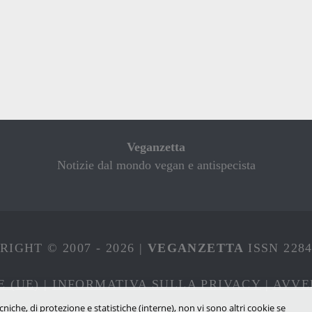
Veganzetta
Notizie dal mondo vegan e antispecista
IGHT © 2007 - 2026 |
VEGANZETTA
ISSN 228
E (UE)
|
INFORMATIVA SULLA PRIVACY
|
AVVE
cniche, di protezione e statistiche (interne), non vi sono altri cookie se