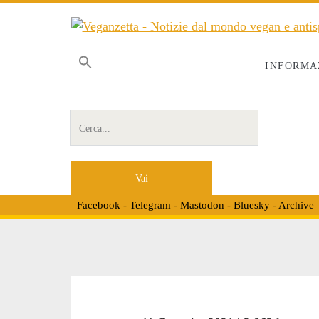
INFORMA
Cerca per:
Facebook
-
Telegram
-
Mastodon
-
Bluesky
-
Archive
Tag: