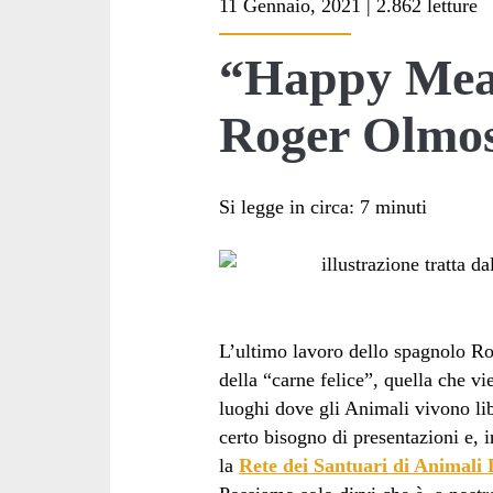
11 Gennaio, 2021 | 2.862 letture
<span>mucche
“Happy Meat
felici</span>
Roger Olmo
Si legge in circa:
7
minuti
L’ultimo lavoro dello spagnolo 
della “carne felice”, quella che v
luoghi dove gli Animali vivono li
certo bisogno di presentazioni e, 
la
Rete dei Santuari di Animali L