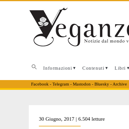
Informazioni
Contenuti
Libri
Facebook
-
Telegram
-
Mastodon
-
Bluesky
-
Archive
Tag:
30 Giugno, 2017 | 6.504 letture
<span>mancanza