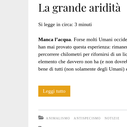
La grande aridità
acqua</span>
Si legge in circa:
3
minuti
Manca l’acqua
. Forse molti Umani occide
han mai provato questa esperienza: rimanere
percorrere chilometri per rifornirsi di un l
elemento che davvero non ha (e non dovrebb
bene di tutti (non solamente degli Umani) e
La
Leggi tutto
grande
aridità
ANIMALISMO
ANTISPECISMO
NOTIZIE