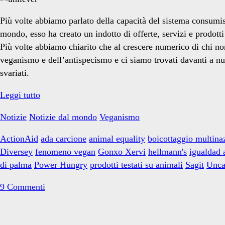
vegan</span>
Più volte abbiamo parlato della capacità del sistema consumist
mondo, esso ha creato un indotto di offerte, servizi e prodotti
Più volte abbiamo chiarito che al crescere numerico di chi no
veganismo e dell’antispecismo e ci siamo trovati davanti a n
svariati.
Igualdad
Leggi tutto
Animal
Notizie
Notizie dal mondo
Veganismo
e
la
ActionAid
ada carcione
animal equality
boicottaggio multina
maionese
Diversey
fenomeno vegan
Gonxo Xervi
hellmann's
igualdad 
vegana
di palma
Power Hungry
prodotti testati su animali
Sagit
Unca
di
Unilever
9 Commenti
Primary