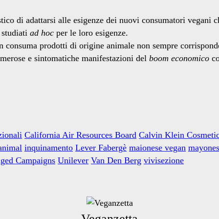
ico di adattarsi alle esigenze dei nuovi consumatori vegani ch
 studiati
ad hoc
per le loro esigenze.
n consuma prodotti di origine animale non sempre corrisponde 
umerose e sintomatiche manifestazioni del
boom economico
co
zionali
California Air Resources Board
Calvin Klein Cosmeti
animal
inquinamento
Lever Fabergè
maionese vegan
mayones
ged Campaigns
Unilever
Van Den Berg
vivisezione
Veganzetta