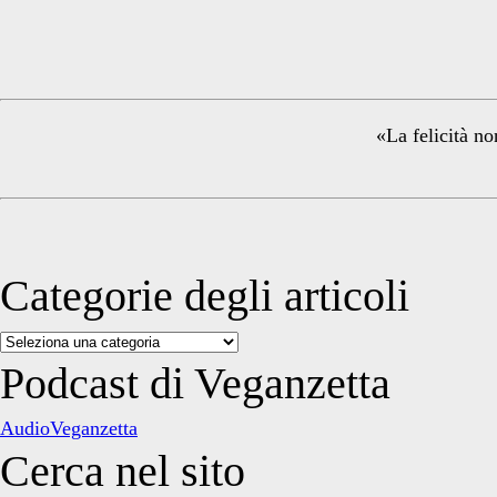
Sidebar
«La felicità no
Categorie degli articoli
Categorie
degli
Podcast di Veganzetta
articoli
AudioVeganzetta
Cerca nel sito