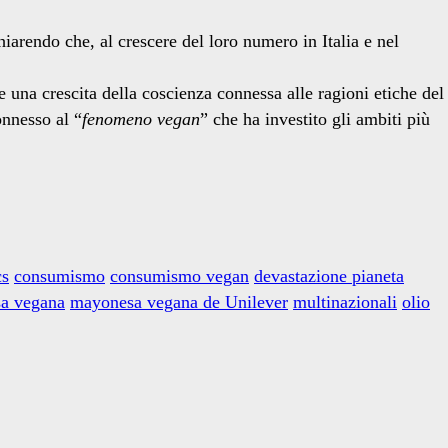
iarendo che, al crescere del loro numero in Italia e nel
una crescita della coscienza connessa alle ragioni etiche del
nnesso al “
fenomeno vegan
” che ha investito gli ambiti più
cs
consumismo
consumismo vegan
devastazione pianeta
a vegana
mayonesa vegana de Unilever
multinazionali
olio