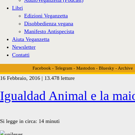
Libri
Edizioni Veganzetta
Disobbedienza vegana
Manifesto Antispecista
Aiuta Veganzetta
Newsletter
Contatti
Facebook
-
Telegram
-
Mastodon
-
Bluesky
-
Archive
16 Febbraio, 2016 | 13.478 letture
Tag:
Igualdad Animal e la mai
<span>maionese
Si legge in circa:
14
minuti