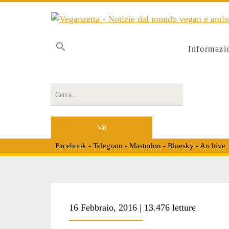
Informazi
Cerca per:
Facebook
-
Telegram
-
Mastodon
-
Bluesky
-
Archive
Tag:
16 Febbraio, 2016 | 13.476 letture
<span>hellmann’s<