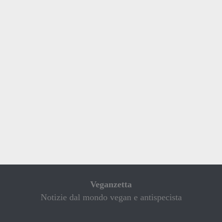
Veganzetta
Notizie dal mondo vegan e antispecista