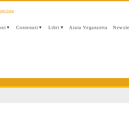
oni
Contenuti
Libri
Aiuta Veganzetta
Newsle
/span>