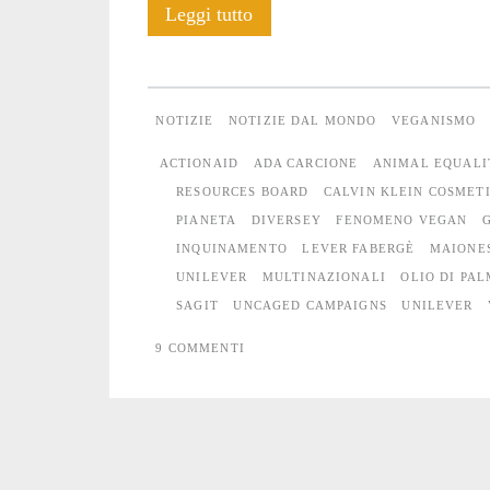
Igualdad
Leggi tutto
Animal
e
NOTIZIE
NOTIZIE DAL MONDO
VEGANISMO
la
ACTIONAID
ADA CARCIONE
ANIMAL EQUALI
maionese
RESOURCES BOARD
CALVIN KLEIN COSMET
PIANETA
DIVERSEY
FENOMENO VEGAN
vegana
INQUINAMENTO
LEVER FABERGÈ
MAIONE
di
UNILEVER
MULTINAZIONALI
OLIO DI PA
SAGIT
UNCAGED CAMPAIGNS
UNILEVER
Unilever
9 COMMENTI