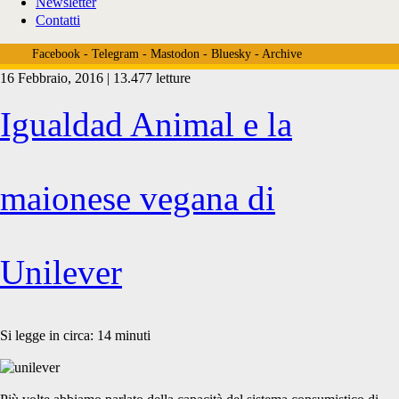
Newsletter
Contatti
Facebook
-
Telegram
-
Mastodon
-
Bluesky
-
Archive
16 Febbraio, 2016 | 13.477 letture
Tag:
Igualdad Animal e la
<span>California
maionese vegana di
Air
Unilever
Resources
Si legge in circa:
14
minuti