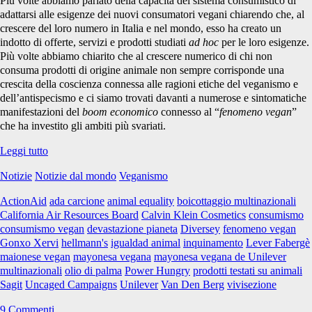
Board</span>
Più volte abbiamo parlato della capacità del sistema consumistico di
adattarsi alle esigenze dei nuovi consumatori vegani chiarendo che, al
crescere del loro numero in Italia e nel mondo, esso ha creato un
indotto di offerte, servizi e prodotti studiati
ad hoc
per le loro esigenze.
Più volte abbiamo chiarito che al crescere numerico di chi non
consuma prodotti di origine animale non sempre corrisponde una
crescita della coscienza connessa alle ragioni etiche del veganismo e
dell’antispecismo e ci siamo trovati davanti a numerose e sintomatiche
manifestazioni del
boom economico
connesso al “
fenomeno vegan
”
che ha investito gli ambiti più svariati.
Igualdad
Leggi tutto
Animal
Notizie
Notizie dal mondo
Veganismo
e
la
ActionAid
ada carcione
animal equality
boicottaggio multinazionali
maionese
California Air Resources Board
Calvin Klein Cosmetics
consumismo
vegana
consumismo vegan
devastazione pianeta
Diversey
fenomeno vegan
di
Gonxo Xervi
hellmann's
igualdad animal
inquinamento
Lever Fabergè
Unilever
maionese vegan
mayonesa vegana
mayonesa vegana de Unilever
multinazionali
olio di palma
Power Hungry
prodotti testati su animali
Sagit
Uncaged Campaigns
Unilever
Van Den Berg
vivisezione
9 Commenti