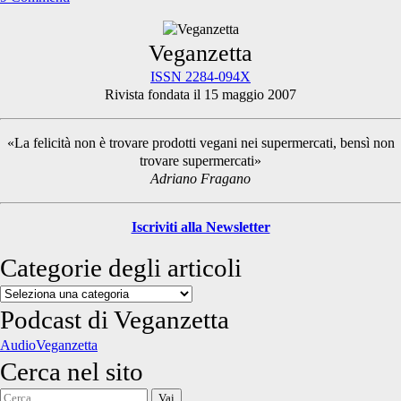
Primary
Veganzetta
ISSN 2284-094X
Rivista fondata il 15 maggio 2007
Sidebar
«La felicità non è trovare prodotti vegani nei supermercati, bensì non
trovare supermercati»
Adriano Fragano
Iscriviti alla Newsletter
Categorie degli articoli
Categorie
degli
Podcast di Veganzetta
articoli
AudioVeganzetta
Cerca nel sito
Cerca